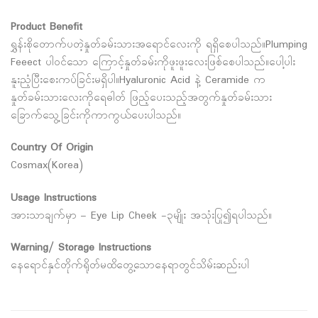
Product Benefit
ရွှန်းစိုတောက်ပတဲ့နှုတ်ခမ်းသားအရောင်လေးကို ရရှိစေပါသည်။Plumping
Feeect ပါဝင်သော ကြောင့်နှုတ်ခမ်းကိုဖူးဖူးလေးဖြစ်စေပါသည်။ပေါ့ပါး
နူးညံ့ပြီးစေးကပ်ခြင်းမရှိပါ။Hyaluronic Acid နဲ့ Ceramide က
နှုတ်ခမ်းသားလေးကိုရေဓါတ် ဖြည့်ပေးသည့်အတွက်နှုတ်ခမ်းသား
ခြောက်သွေ့ခြင်းကိုကာကွယ်ပေးပါသည်။
Country Of Origin
Cosmax(Korea)
Usage Instructions
အားသာချက်မှာ – Eye Lip Cheek -၃မျိုး အသုံးပြု၍ရပါသည်။
Warning/ Storage Instructions
နေရောင်နှင်တိုက်ရိုတ်မထိတွေ့သောနေရာတွင်သိမ်းဆည်းပါ