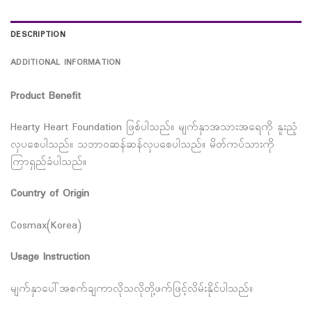
DESCRIPTION
ADDITIONAL INFORMATION
Product Benefit
Hearty Heart Foundation ဖြစ်ပါသည်။ မျက်နှာအသားအရေကို နူးညံ့
လှပစေပါသည်။ သဘာဝဆန်ဆန်လှပစေပါသည်။ မိတ်ကပ်သားကို
ကြာရှည်ခံပါသည်။
Country of Origin
Cosmax(Korea)
Usage Instruction
မျက်နှာပေါ်အစက်ချကာလိုသလိုတို့ဖက်ဖြင့်လိမ်းနိုင်ပါသည်။