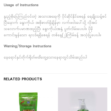
Usage of Instructions
နူးညံ့စိုပြေကြည်ဝင်းတဲ့ အသားအရေကို ပိုင်ဆိုင်နိုင်စေရန် ရေချိုးသန့်စင်
ပြီးနောက် ခနွာကိုယ် အစိုဓာတ်ရှိချိန်မှာ လက်ဖဝါးပေါ်သို့ လိုအပ်
သလောက်ပမာဏထည့်ပြီး ခနွာကိုယ်အနှံ့ ပွတ်လိမ်းပေးပါ။ ပိုမို
ကောင်းမွန်သော ရလဒ်ရရှိစေရန် တစ်နေ့(၂)ကြိမ်ခန့် အသုံးပြုပေးပါ။
Warning/Storage Instructions
နေရောင်နှင်တိုက်ရိုတ်မထိတွေ့သောနေရာတွင်သိမ်းဆည်းပါ
RELATED PRODUCTS