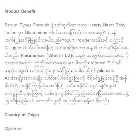
Product Benefit
Serum Types Formula နဲ့ဖော်ထုတ်ထားသော Hearty Heart Body
Lotion မှာ Glutathione ပါဝင်သောကြောင့် အသားရေကို ပုံမှန်
ထက်(၂)ဆပိုမိုဖြူဝင်းစေပါသည်။Yogurt Powderအာနိသင် ကြောင့်
Collagen ထုတ်လုပ်မှုကိုမြှင့် တင်ပေးပြီးအသားရေကို တင်းရင်းစိုပြေစေ
ပါသည်။ Niacinamide (Vitamin B3)ပါသည် အတွက်အသားအရေကို
သဘာဝအတိုင်း ကြည်လင်တောက်ပစေပါသည်။ VItamin E ပါဝင်
သည့်အတွက် သားရေကိုရေဓါတ်ဖြည့်ပေးပါသည်။ Hyaluroinc
Acidအမျိုးအစား၈မျိုး ပေါင်းစပ်ပါဝင်မှု့ကြောင့် စိမ့်ဝင်မှု့မြန်ဆန်ပြီးအစို
ဓါတ်ကို အချိန်ကြာမြင့်အောင်မြှင့် တင်ပေးနိုင်ပါသည်။ချစ်စဖွယ်
မက်မွန်သီးရနံ့ကြောင့် တစ်နေ ကုန်စိတ်ကြည်လင်စေပြီးအသားအရေရဲ့
ဖြူဝင်းကြည်လင် တောက်ပမှု့ကို အပြည့်အဝရရှိစေပါသည်။
Country of Origin
Myanmar