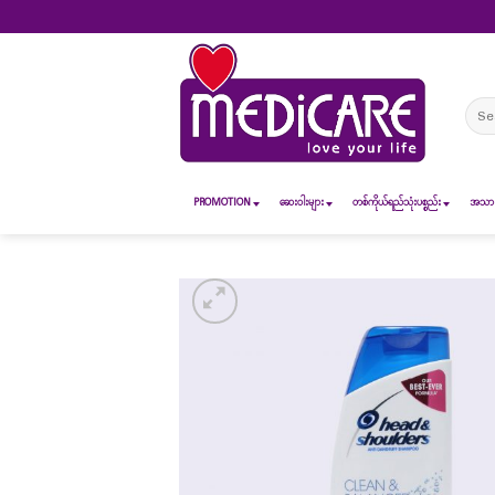
Skip
to
content
Sear
for:
PROMOTION
ဆေး၀ါးများ
တစ်ကိုယ်ရည်သုံးပစ္စည်း
အသားအ