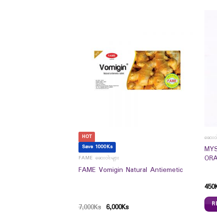
HOT
ဆေးဝါ
Save 1000Ks
Cranberry 15,000 Mg
MYS
စ် နှင့် သွားများ
ORA
FAME ဆေးဝါးများ
အရိုးပွရောဂါ အထိရောက်
FAME Vomigin Natural Antiemetic
450
R
7,000
Ks
6,000
Ks