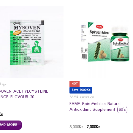
HOT
းများ
Save 1000Ks
OVEN ACETYLCYSTEINE
NGE FLOVOUR 20
FAME ဆေးဝါးများ
FAME SpiruEmblica Natural
Antioxidant Supplement (60`s)
Ks
EAD MORE
8,000
Ks
7,000
Ks