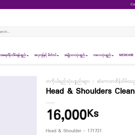
Co
ch
ရေထိန်းသိမ်းရန်ပစ္စည်း
အလှကုန်နှင့် မိတ်ကပ်
အမျိုးသားသုံးပစ္စည်း
ကလေးသုံးပစ္စည်း
MEDICARE 
တကိုယ်ရည်သုံးပစ္စည်းများ
/
ဆံကေသာထိန်သိမ်းသည့်
Head & Shoulders Clean
16,000
Ks
Head & Shoulder – 171731