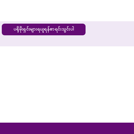
ပရိုမိုးရှင်းများရယူရန်စာရင်းသွင်းပါ