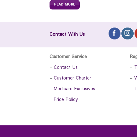
READ MORE
Contact With Us
Customer Service
Re
-
Contact Us
-
T
-
Customer Charter
-
W
-
Medicare Exclusives
-
T
-
Price Policy