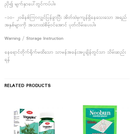
ညှိ၍ မျက်နှာပေါ်တွင်ကပ်ပါ။
-၁၀- ၂၀မိနစ်ကြာလျှင်ပြန်ခွာပြီး အိတ်ထဲမှကျန်ရှိနေသေးသော အရည်
အနှစ်များကို အသားထဲစိမ့်ဝင်အောင် ပုတ်လိမ်းပေးပါ။
Warning / Storage Instruction
နေရောင်တိုက်ရိုက်မထိသော သာမန်အခန်းအပူချိန်တွင်သာ သိမ်းဆည်း
ရန်
RELATED PRODUCTS