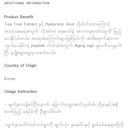
ADDITIONAL INFORMATION
Product Benefit
Tea Tree Extract နှင့် Hyaluronic Acid တို့ပါဝင်သောကြောင့်
အသားအရေအတွက် လိုအပ်တဲ့ ရေဓာတ်နဲ့ အာဟာရဓာတ်တွေကို ဖြည့်
ပေးနိုင်ပါတယ်။ အရေးအကြောင်းများဖြစ်ခြင်းကို အထိရောက်ဆုံးကာ
ကွယ်ပေးနိုင်တဲ့ peptide ပါဝင်တဲ့အတွက် Aging sign များကိုလျော့ပါး
ပြီး နုပျိုချောမွေ့လှပစေပါတယ်။
Country of Origin
Korea
Usage Instruction
– မျက်နှာသန့်စင်ပြီးနောက် ခြောက်သွေ့အောင်သုတ်ပါ။ တိုနာနှင့်အစို
ဓာတ်ဖြည့် ခရင်မ်ကို ဦးစွာလိမ်းပါ။
-မျက်နှာပေါင်းတင်ကပ်ခွာကို မျက်လုံး၊ နှာခေါင်းနှင့် နှုတ်ခမ်းနေရာတို့ကို