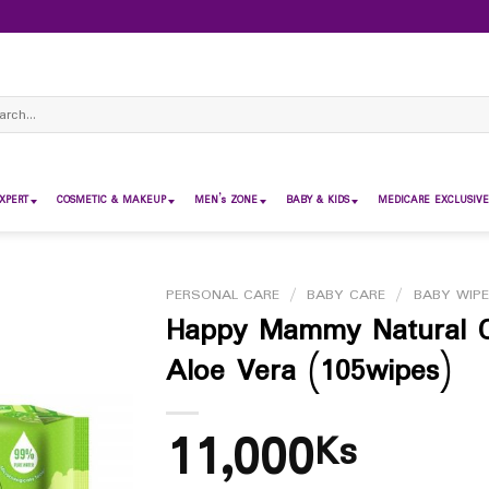
ch
XPERT
COSMETIC & MAKEUP
MEN’s ZONE
BABY & KIDS
MEDICARE EXCLUSIVE
PERSONAL CARE
/
BABY CARE
/
BABY WIP
Happy Mammy Natural C
Aloe Vera (105wipes)
11,000
Ks