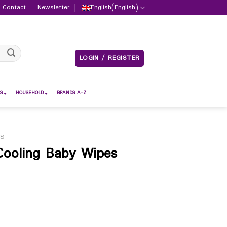
Contact
Newsletter
English
(
English
)
LOGIN / REGISTER
S
HOUSEHOLD
BRANDS A-Z
ES
ooling Baby Wipes