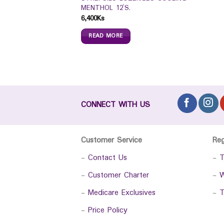
1000ML
MENTHOL 12`S.
6,400
Ks
READ MORE
CONNECT WITH US
Customer Service
Re
-
Contact Us
-
T
-
Customer Charter
-
W
-
Medicare Exclusives
-
T
-
Price Policy