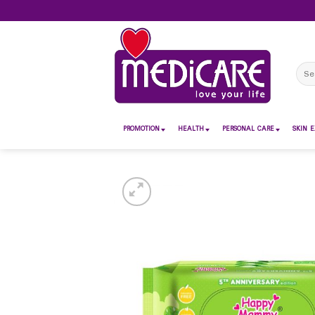
Skip
to
content
Sear
for:
PROMOTION
HEALTH
PERSONAL CARE
SKIN E