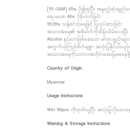
(55 GSM) 65% ပို၍ထူပြီး အနူးညံ့ဆုံးချည်သာ
ရေပမာဏ 40% ပိုမိုပါဝင်ခြင်း
99.99% သန့်စင်တဲ့ရေဖြင့် ပြုလုပ်ထားခြင်း
အသားအရေ၏ အစိုဓါတ်ကိုထိန်းသိမ်းပေးပြီ
Alcohol နှင့်ဘေးဖြစ်စေသော ဓါတုပစ္စည်းမ
အတွက်ယုံကြည်စိတ်ချစွာ အသုံးပြုနိုင်ပါသည်
အသားအရေကိုသဘာ၀အတိုင်းအေးမြစေနေဖို့
Country of Origin
Myanmar
Usage Instructons
Wet Wipes ကိုထုတ်ယူပြီး အသုံးပြုလိုသောနေရာ
Warning & Storage Instructions