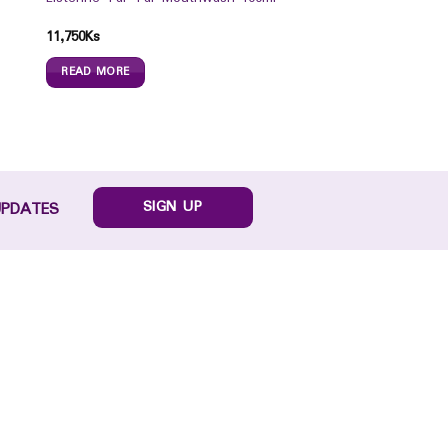
11,750
Ks
e
READ MORE
SIGN UP
UPDATES