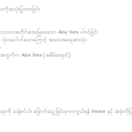
းကိုအသုံးပြုထားခြင်း
း သဘာဝအတိုင်းအေးမြစေသော Aloe Vera ပါဝင်ခြင်း
ျား လုံးဝမပါဝင်သောကြောင့် အသားအရေအားလုံး
။
အတွက်က Aloe Vera (အစိမ်းရောင်)
ကို သန့်စင်ပါ။ ခြောက်သွေ့ခြင်းမှကာကွယ်ရန် Sticker နှင့် အဖုံးကိုပ