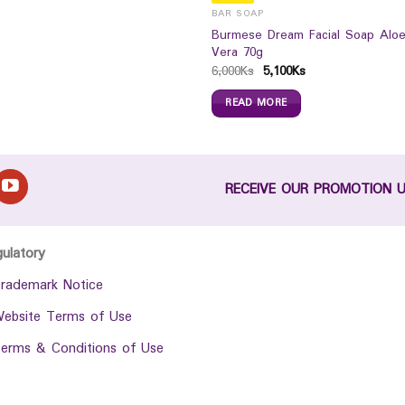
BAR SOAP
Burmese Dream Facial Soap Alo
Vera 70g
6,000
Ks
5,100
Ks
READ MORE
RECEIVE OUR PROMOTION 
gulatory
rademark Notice
ebsite Terms of Use
erms & Conditions of Use