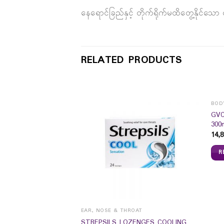
နေရောင်ခြည်နှင့် တိုက်ရိုက်မထိတွေ့နိုင်သေ
RELATED PRODUCTS
BOD
GVC
300
14,8
R
EAR, NOSE & THROAT
Y WASH
STREPSILS LOZENGES COOLING