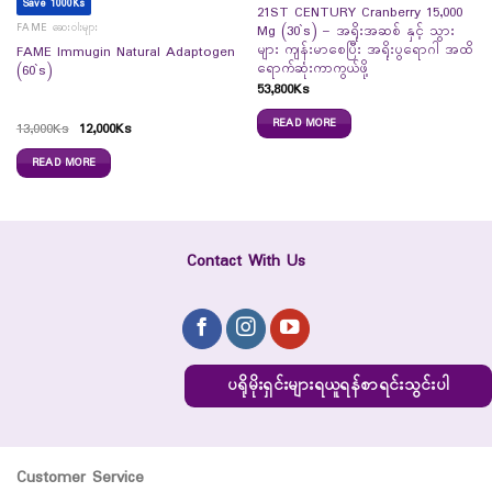
Save 1000Ks
21ST CENTURY Cranberry 15,000
FAME ဆေးဝါးများ
Mg (30`s) – အရိုးအဆစ် နှင့် သွား
များ ကျန်းမာစေပြီး အရိုးပွရောဂါ အထိ
FAME Immugin Natural Adaptogen
ရောက်ဆုံးကာကွယ်ဖို့
(60`s)
53,800
Ks
READ MORE
13,000
Ks
12,000
Ks
READ MORE
Contact With Us
ပရိုမိုးရှင်းများရယူရန်စာရင်းသွင်းပါ
Customer Service