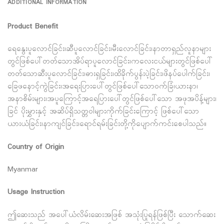
ADDITIONAL INFORMATION
Product Benefit
ရေနွေးပူလောင်ခြင်း၊ဆီပူလောင်ခြင်း၊မီးလောင်ခြင်း၊နာတာရှည်လူနာများ
တွင်ဖြစ်ပေါ်တတ်သောအိပ်ရာပူလောင်ခြင်း၊ကလေးငယ်များတွင်ဖြစ်ပေါ်
တတ်သောဆီးပူလောင်ခြင်း၊ဓားရှခြင်း၊ထိခိုက်ပွန်းပဲ့ခြင်း၊ဖိနပ်ပေါက်ခြင်း၊
ခြေဖနောင့်ကွဲခြင်း၊အရေးပြားပေါ်တွင်ဖြစ်ပေါ်သောဝက်ခြံ၊ယားနာ၊
အနာစိမ်းများ၊အပူကြောင့်အရေပြားပေါ်တွင်ဖြစ်ပေါ်သော အဖုအပိန့်များ၊
ခြင် ပိုးမွှားနှင့် အဆိပ်ရှိသတ္တဝါများကိုက်ခြင်းကြောင့် ဖြစ်ပေါ်သော
ယားယံခြင်း၊နာကျင်ခြင်း၊ရောင်ရမ်းခြင်းတို့ကိုပျောက်ကင်းစေပါသည်။
Country of Origin
Myanmar
Usage Instruction
ဤဆေးသည် အပေါ်ယံလိမ်းဆေးအဖြစ် အသုံးပြုရန်ဖြစ်ပြီး သောက်ဆေး