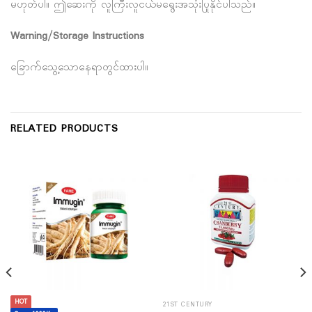
မဟုတ်ပါ။ ဤဆေးကို လူကြီးလူငယ်မရွေးအသုံးပြုနိုင်ပါသည်။
Warning/Storage Instructions
ခြောက်သွေ့သောနေရာတွင်ထားပါ။
RELATED PRODUCTS
HOT
21ST CENTURY