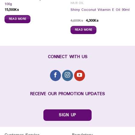
HAIR OIL
100g
15,500
Ks
Shiny Coconut Vitamin E Oil 90ml
READ MORE
4,600
Ks
4,300
Ks
READ MORE
CONNECT WITH US
RECEIVE OUR PROMOTION UPDATES
SIGN UP