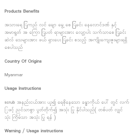
Products Benefits
အသားရေ ြကည် လင် ချော မွေ့ စေ ြခင်း နေလောင်ဒဏ် နှင့်
အမာရွတ် အ ကြော ြပတ် ရာများအား လျော့ပါး သက်သာစေ ြခင်း
ဆဲလ် သေများအား ဖယ် ရှားပေး ြခင်း စသည့် အကျိုးကျေးဇူးများရရှိ
စေပါသည်
Country Of Origins
Myanmar
Usage Instructions
scrub အနည်းငယ်အား ယူ၍ ရေစိုနေသော ခန္ဓာကိုယ် ပေါ် တွင် လက်
ြဖင့် ညင်သာစွာ ပွတ်တိုက်၍ အသုံး ပြု နိုင်ပါသည်( တစ်ပတ် လျှင်
သုံး ကြိမ်သာ အသုံး ပြု ရန် )
Warning / Usage instructions