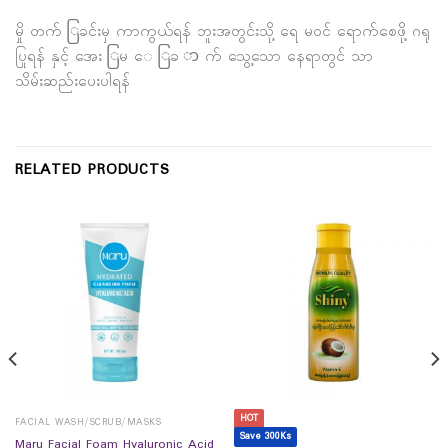
မှို တက် ြခင်းမှ ကာကွယ်ရန် ဘူးအတွင်းသို့ ရေ မဝင် ရောက်စေဖို့ ဂရု
ပြုရန် နှင့် အေး ြမ ‌ေ ြခ ာ က် သွေ့သော နေရာတွင် သာ
သိမ်းဆည်းပေးပါရန်
RELATED PRODUCTS
HOT
FACIAL WASH/SCRUB/MASKS
Save 300Ks
Maru Facial Foam Hyaluronic Acid