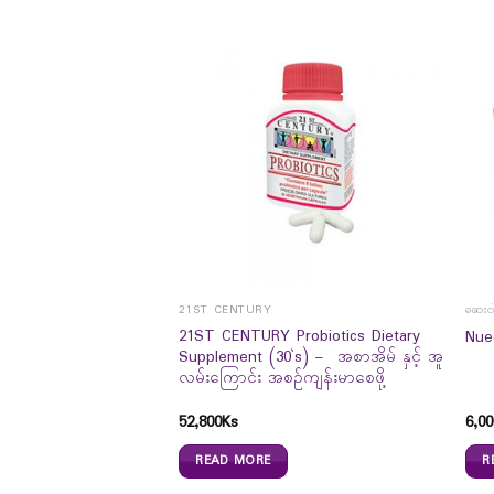
ာများ
21ST CENTURY
ဆေးဝါ
EDICATED OIL
21ST CENTURY Probiotics Dietary
Nue
Supplement (30`s) – အစာအိမ် နှင့် အူ
လမ်းကြောင်း အစဉ်ကျန်းမာစေဖို့
52,800
Ks
6,00
READ MORE
R