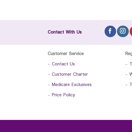
Contact With Us
Customer Service
Re
-
Contact Us
-
T
-
Customer Charter
-
W
-
Medicare Exclusives
-
T
-
Price Policy