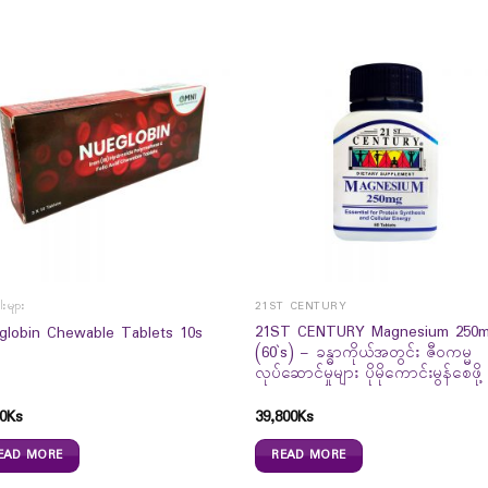
းများ
21ST CENTURY
21ST CENTURY Magnesium 250
globin Chewable Tablets 10s
(60`s) – ခန္ဓာကိုယ်အတွင်း ဇီဝကမ္မ
လုပ်ဆောင်မှုများ ပိုမိုကောင်းမွန်စေဖို့
0
Ks
39,800
Ks
EAD MORE
READ MORE