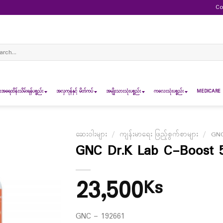
Co
ch
ရေထိန်းသိမ်းရန်ပစ္စည်း
အလှကုန်နှင့် မိတ်ကပ်
အမျိုးသားသုံးပစ္စည်း
ကလေးသုံးပစ္စည်း
MEDICARE 
ဆေးဝါးများ
/
ကျန်းမာရေး ဖြည့်စွက်စာများ
/
GN
GNC Dr.K Lab C-Boost 
23,500
Ks
GNC – 192661