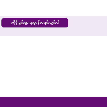
ပရိုမိုးရှင်းများရယူရန်စာရင်းသွင်းပါ