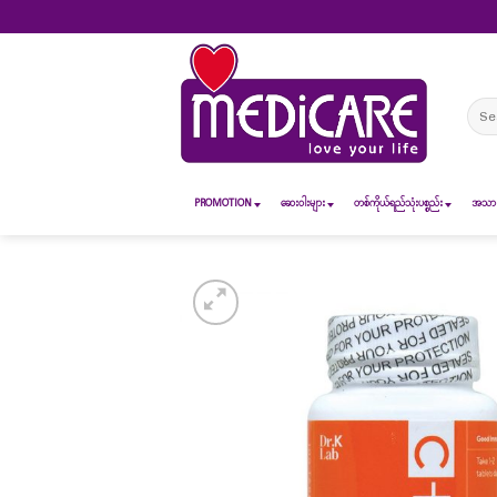
Skip
to
content
Sear
for:
PROMOTION
ဆေး၀ါးများ
တစ်ကိုယ်ရည်သုံးပစ္စည်း
အသားအ