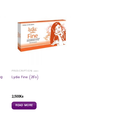
PRESCRIPTION ဆေး
mg
Lydia Fine (28`s)
2,500
Ks
READ MORE