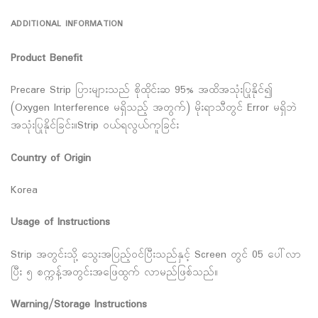
ADDITIONAL INFORMATION
Product Benefit
Precare Strip ပြားများသည် စိုထိုင်းဆ 95% အထိအသုံးပြုနိုင်၍
(Oxygen Interference မရှိသည့် အတွက်) မိုးရာသီတွင် Error မရှိဘဲ
အသုံးပြုနိုင်ခြင်း။Strip ဝယ်ရလွယ်ကူခြင်း
Country of Origin
Korea
Usage of Instructions
Strip အတွင်းသို့ သွေးအပြည့်ဝင်ပြီးသည်နှင့် Screen တွင် 05 ပေါ်လာ
ပြီး ၅ စက္ကန့်အတွင်းအဖြေထွက် လာမည်ဖြစ်သည်။
Warning/Storage Instructions