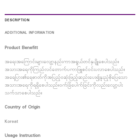
DESCRIPTION
ADDITIONAL INFORMATION
Product Benefitt
အရေးအကြောင်းများလျော့နည်းကာအရွယ်တင်နုပျိုုစေပါသည်။
အသားအရေကိုကြည်လင်တောက်ပကာဖြူစင်ဝင်းပလာစေပါသည်။
အရေပြား၏ရေဓာတ်ကိုအပြည့်ဝဆုံးဖြည့်ဆည်းပေး၍နူးညံ့စိုပြေသော
အသားအရေကိုရရှိစေပါသည်။ဝက်ခြံပေါက်ခြင်းကိုလည်းလျော့ပါး
သက်သာစေပါသည်။
Country of Origin
Koreat
Usage Instruction