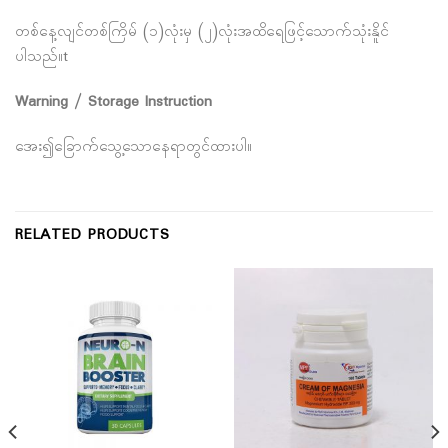
တစ်နေ့လျင်တစ်ကြိမ် (၁)လုံးမှ (၂)လုံးအထိရေဖြင့်သောက်သုံးနိူင်
ပါသည်။t
Warning / Storage Instruction
အေး၍ခြောက်သွေ့သောနေရာတွင်ထားပါ။
RELATED PRODUCTS