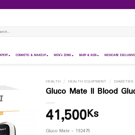
ch
XPERT
COSMETIC & MAKEUP
MEN’s ZONE
BABY & KIDS
MEDICARE EXCLUSIVE
HEALTH
/
HEALTH EQUIPMENT
/
DIABETIES
Gluco Mate II Blood Glu
41,500
Ks
Gluco Mate – 192475