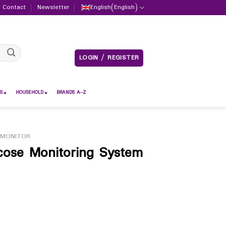
Contact
Newsletter
English
(
English
)
LOGIN / REGISTER
S
HOUSEHOLD
BRANDS A-Z
 MONITOR
cose Monitoring System