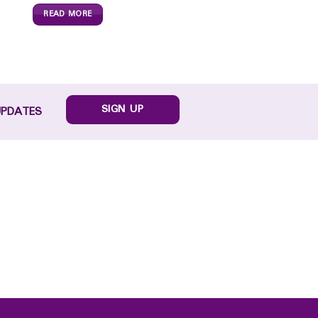
READ MORE
SIGN UP
UPDATES