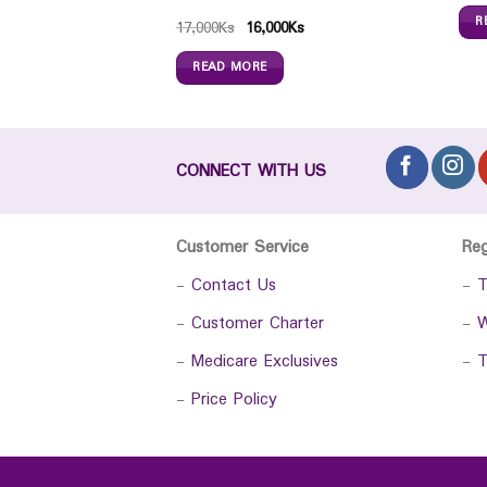
R
17,000
Ks
16,000
Ks
READ MORE
CONNECT WITH US
Customer Service
Re
-
Contact Us
-
T
-
Customer Charter
-
W
-
Medicare Exclusives
-
T
-
Price Policy