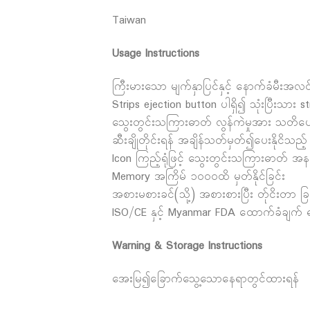
Taiwan
Usage Instructions
ကြီးမားသော မျက်နှာပြင်နှင့် နောက်ခံမီးအလင်
Strips ejection button ပါရှိ၍ သုံးပြီးသား stri
သွေးတွင်းသကြားဓာတ် လွန်ကဲမှုအား သတိပေးစ
ဆီးချိုတိုင်းရန် အချိန်သတ်မှတ်၍ပေးနိုငိသည့် 
Icon ကြည့်ရုံဖြင့် သွေးတွင်းသကြားဓာတ် အနည်း/
Memory အကြိမ် ၁၀၀၀ထိ မှတ်နိုင်ခြင်း
အစားမစားခင်(သို့) အစားစားပြီး တ်ုငိးတာ ခြင်
ISO/CE နှင့် Myanmar FDA ထောက်ခံချက် ရရ
Warning & Storage Instructions
အေးမြ၍ခြောက်သွေ့သောနေရာတွင်ထားရန်