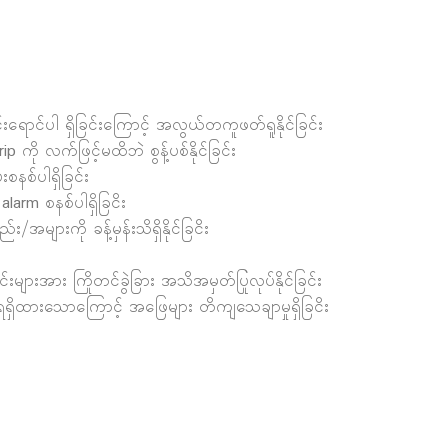
းရောင်ပါ ရှိခြင်းကြောင့် အလွယ်တကူဖတ်ရူနိုင်ခြင်း
p ကို လက်ဖြင့်မထိဘဲ စွန့်ပစ်နိုင်ခြင်း
နစ်ပါရှိခြင်း
alarm စနစ်ပါရှိခြငိး
အများကို ခန့်မှန်းသိရှိနိုင်ခြငိး
းများအား ကြိုတင်ခွဲခြား အသိအမှတ်ပြုလုပ်နိုင်ခြင်း
ှိထားသောကြောင့် အဖြေများ တိကျသေချာမှုရှိခြငိး