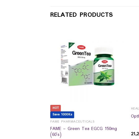
RELATED PRODUCTS
HOT
CESSORIES
HEA
Save 1000Ks
T PATCH BAMBOO
Opt
ER
FAME PHARMACEUTICALS
FAME – Green Tea EGCG 150mg
21,2
(60`s)