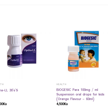
LTH
HEALTH
BIOGESIC Para 100mg / ml
ha-LL 30`s`S
Suspension oral drops for kids
(Orange Flavour – 60ml)
00
Ks
4,500
Ks