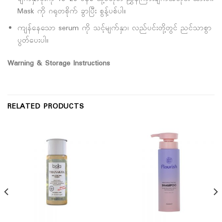
Mask ကို ဂရုတစိုက် ခွာပြီး စွန့်ပစ်ပါ။
ကျန်နေသော serum ကို သင့်မျက်နှာ၊ လည်ပင်းတို့တွင် ညင်သာစွာ
ပွတ်ပေးပါ။
Warning & Storage Instructions
RELATED PRODUCTS