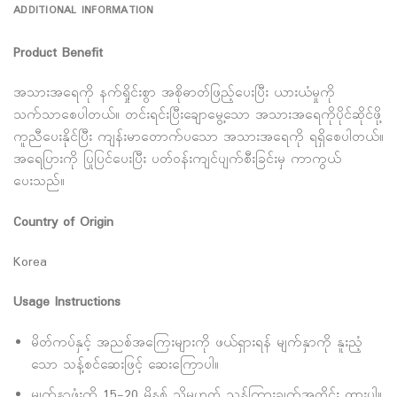
ADDITIONAL INFORMATION
Product Benefit
အသားအရေကို နက်ရှိုင်းစွာ အစိုဓာတ်ဖြည့်ပေးပြီး ယားယံမှုကို
သက်သာစေပါတယ်။ တင်းရင်းပြီးချောမွေ့သော အသားအရေကိုပိုင်ဆိုင်ဖို့
ကူညီပေးနိုင်ပြီး ကျန်းမာတောက်ပသော အသားအရေကို ရရှိစေပါတယ်။
အရေပြားကို ပြုပြင်ပေးပြီး ပတ်ဝန်းကျင်ပျက်စီးခြင်းမှ ကာကွယ်
ပေးသည်။
Country of Origin
Korea
Usage Instructions
မိတ်ကပ်နှင့် အညစ်အကြေးများကို ဖယ်ရှားရန် မျက်နှာကို နူးညံ့
သော သန့်စင်ဆေးဖြင့် ဆေးကြောပါ။
မျက်နှာဖုံးကို 15-20 မိနစ် သို့မဟုတ် ညွှန်ကြားချက်အတိုင်း ထားပါ။