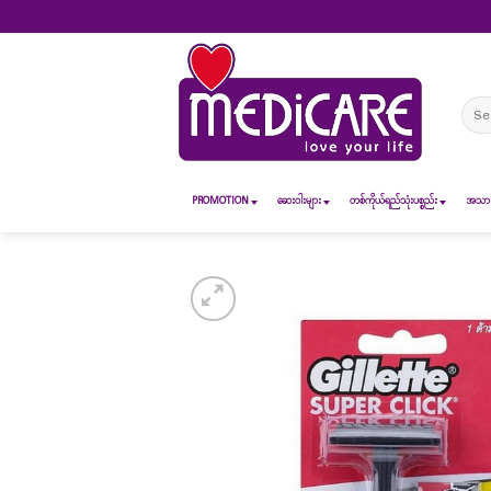
Skip
to
content
Sear
for:
PROMOTION
ဆေး၀ါးများ
တစ်ကိုယ်ရည်သုံးပစ္စည်း
အသားအ