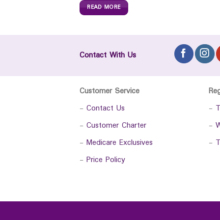
READ MORE
Contact With Us
Customer Service
Re
-
Contact Us
-
T
-
Customer Charter
-
W
-
Medicare Exclusives
-
T
-
Price Policy