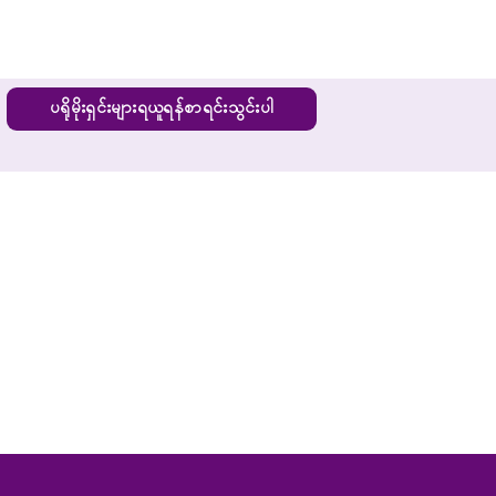
ပရိုမိုးရှင်းများရယူရန်စာရင်းသွင်းပါ