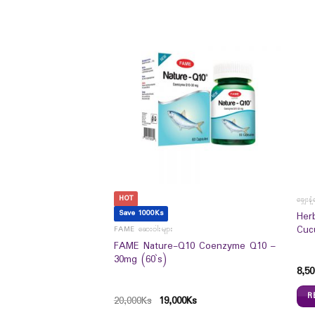
HOT
S
ချွေးန
Save 1000Ks
Tissue Napkin 220
Her
Cuc
FAME ဆေးဝါးများ
FAME Nature-Q10 Coenzyme Q10 –
30mg (60`s)
8,50
R
20,000
Ks
19,000
Ks