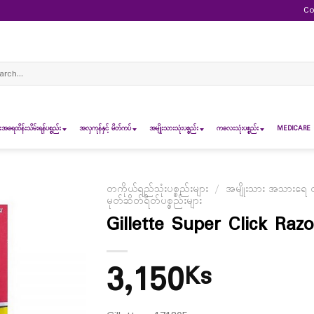
Co
ch
ရေထိန်းသိမ်းရန်ပစ္စည်း
အလှကုန်နှင့် မိတ်ကပ်
အမျိုးသားသုံးပစ္စည်း
ကလေးသုံးပစ္စည်း
MEDICARE 
တကိုယ်ရည်သုံးပစ္စည်းများ
/
အမျိုးသား အသားရေ ထိန
မုတ်ဆိတ်ရိတ်ပစ္စည်းများ
Gillette Super Click Razo
3,150
Ks