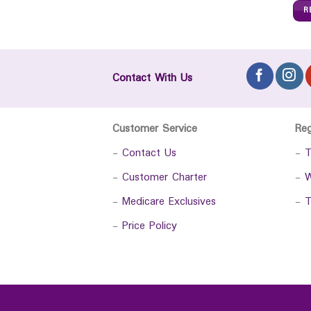
R
Contact With Us
Customer Service
Re
-
Contact Us
-
T
-
Customer Charter
-
W
-
Medicare Exclusives
-
T
-
Price Policy