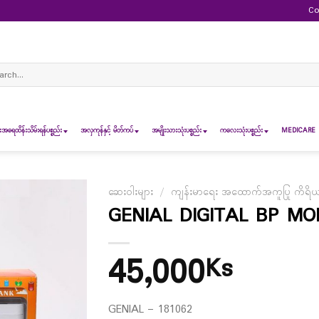
Co
ch
ရေထိန်းသိမ်းရန်ပစ္စည်း
အလှကုန်နှင့် မိတ်ကပ်
အမျိုးသားသုံးပစ္စည်း
ကလေးသုံးပစ္စည်း
MEDICARE 
ဆေးဝါးများ
/
ကျန်းမာရေး အထောက်အကူပြု ကိရိယ
GENIAL DIGITAL BP MO
45,000
Ks
GENIAL – 181062