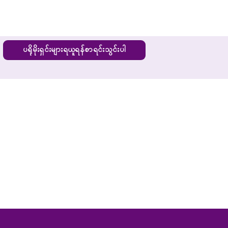
ပရိုမိုးရှင်းများရယူရန်စာရင်းသွင်းပါ