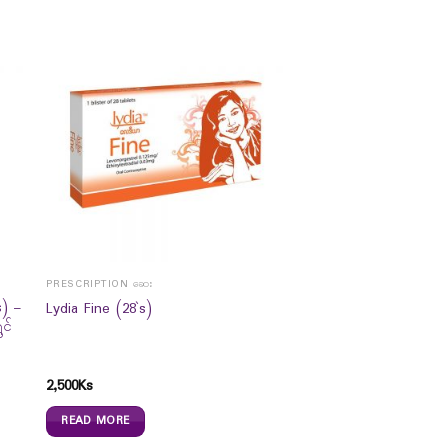
PRESCRIPTION ဆေး
) –
Lydia Fine (28`s)
င်
2,500
Ks
READ MORE