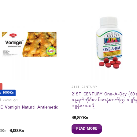
T
21ST CENTURY
e 1000Ks
21ST CENTURY One-A-Day (60`s
နေ့ရက်တိုင်းလန်းဆန်းတက်ကြွ ပျော်ရွှ
 ဆေးဝါးများ
ကျန်းမာစေဖို့
E Vomigin Natural Antiemetic
48,800
Ks
READ MORE
0
Ks
6,000
Ks