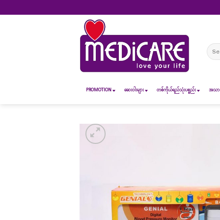
Skip
to
content
Sear
for:
PROMOTION
ဆေး၀ါးများ
တစ်ကိုယ်ရည်သုံးပစ္စည်း
အသားအ