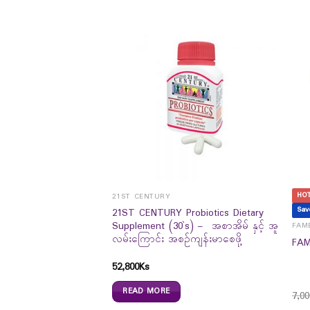
HO
21ST CENTURY
Sav
21ST CENTURY Probiotics Dietary
Supplement (30`s) – အစာအိမ် နှင့် အူ
FAME
လမ်းကြောင်း အစဉ်ကျန်းမာစေဖို့
 Chewy Vitamin C –
FAM
ုယ္ခံ စြမ္းအားေကာင္း
52,800
Ks
READ MORE
0
Ks
7,00