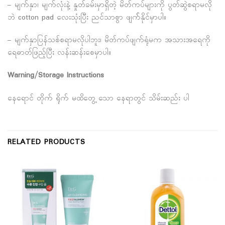
– မျက်နှာ၊ မျက်လုံးနဲ့ နှုတ်ခမ်းမှာရှိတဲ့ မိတ်ကပ်များကို ပွတ်ဆွဲစရာမလို
ဘဲ cotton pad လေးသုံးပြီး ညင်သာစွာ ဖျက််နိုင်မှာပါ။
– မျက်နှာပြန်သစ်စရာမလိုပါဘူး၊ မိတ်ကပ်ဖျက်ရုံမက အသားအရေကို
ရေဓာတ်ဖြည့်ပြီး လန်းဆန်းစေမှာပါ။
Warning/Storage Instructions
နေရောင် တိုက် ရိုက် မထိတွေ့ သော နေရာတွင် သိမ်းဆည်း ပါ
RELATED PRODUCTS