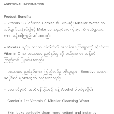
ADDITIONAL INFORMATION
Product Benefits
– Vitamin C ပါဝင်သော Garnier ၏ ပထမဆုံး Micellar Water က
တစ်ချက်သန့်စင်ရုံဖြင့် Make up အညစ်အကြေးများကို ဖယ်ရှားပေး
ကာ သန့်စင်ကြည်လင်စေသည်။
– Micelles နည်းပညာက သံလိုက်လို အညစ်အကြေးများကို ဆွဲငင်ကာ
Vitamin C က အသားရေ ညစ်နွမ်းမှု ကို ဖယ်ရှားကာ သန့်စင်
ကြည်လင် ဖြူဝင်းစေသည်။
– အသားရေ ညစ်နွမ်းကာ ကြည်လင်မှု မရှိသူများ ၊ Sensitive အသား
ရေပိုင်ရှင် များအတွက် သင့်တော်သည်။
– စေးကပ်မှုမရှိ၊ အဆီပြန်ခြင်းမရှိ၊ ရနံ့ Alcohol ပါဝင်မှုမရှိပါ။
– Garnier’s 1st Vitamin C Micellar Cleansing Water
– Skin looks perfectly clean more radiant and instantly