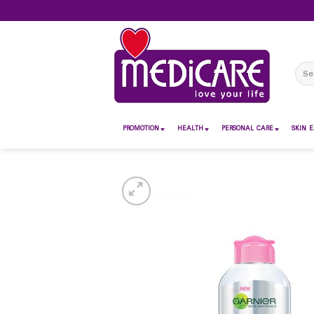
Skip
to
content
Sear
for:
PROMOTION
HEALTH
PERSONAL CARE
SKIN E