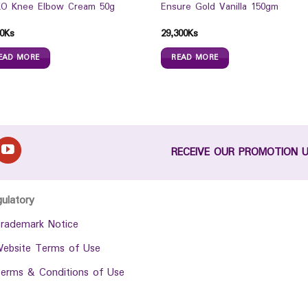
O Knee Elbow Cream 50g
Ensure Gold Vanilla 150gm
0
Ks
29,300
Ks
EAD MORE
READ MORE
RECEIVE OUR PROMOTION 
gulatory
rademark Notice
ebsite Terms of Use
erms & Conditions of Use