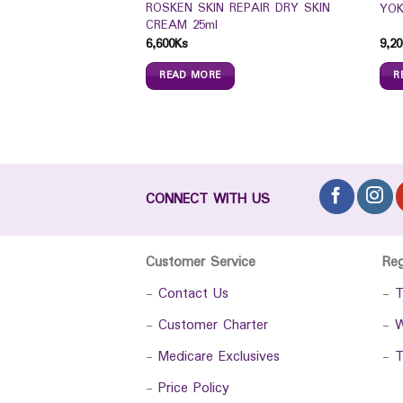
ort Night 35cm
ROSKEN SKIN REPAIR DRY SKIN
YOK
s)
CREAM 25ml
6,600
Ks
9,20
READ MORE
R
CONNECT WITH US
Customer Service
Re
-
Contact Us
-
T
-
Customer Charter
-
W
-
Medicare Exclusives
-
T
-
Price Policy