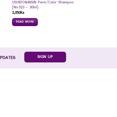
USHIDO&INSIN Perm/Color Shampoo
(No.023 – 30ml)
2,050
Ks
READ MORE
SIGN UP
UPDATES