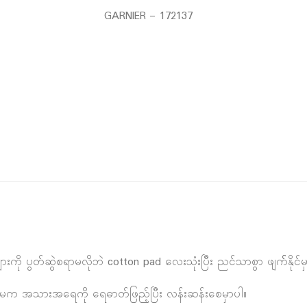
GARNIER – 172137
ပ်များကို ပွတ်ဆွဲစရာမလိုဘဲ cotton pad လေးသုံးပြီး ညင်သာစွာ ဖျက််နိုင်မ
်ရုံမက အသားအရေကို ရေဓာတ်ဖြည့်ပြီး လန်းဆန်းစေမှာပါ။