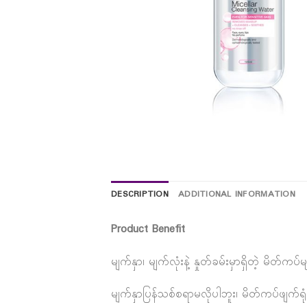
DESCRIPTION
ADDITIONAL INFORMATION
Product Benefit
မျက်နှာ၊ မျက်လုံးနဲ့ နှုတ်ခမ်းမှာရှိတဲ့ မိတ်က
မျက်နှာပြန်သစ်စရာမလိုပါဘူး၊ မိတ်ကပ်ဖျက