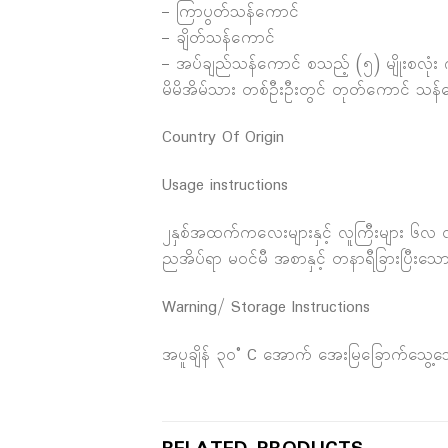
– ကြာပွတ်သန်ကောင်
– ချိတ်သန်ကောင်
– အပ်ချည်သန်ကောင် စသည့် (၅) မျိုးစလုံး 
မိမိအိမ်သား တစ်ဦးဦးတွင် တုတ်ကောင် သန်က
Country Of Origin
Usage instructions
၂နှစ်အထက်ကလေးများနှင့် လူကြီးများ ၆လ လ
ညအိပ်ရာ မ၀င်မီ အစာနှင့် တနာရီခြားပြီးသေ
Warning/ Storage Instructions
အပူချိန် ၃၀° C အောက် အေးမြခြောက်သွေ့သ