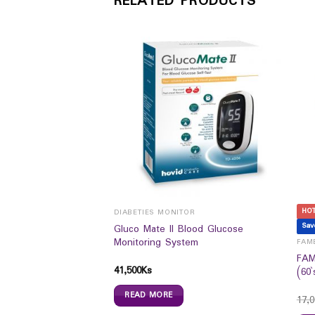
RELATED PRODUCTS
HO
EYE HEALTH /CONTACT LENS & SPECTICALS
DIABETIES MONITOR
Sav
Gluco Mate II Blood Glucose
pose Solution (60ml)
Monitoring System
FAM
FAM
41,500
Ks
(60`
READ MORE
17,0