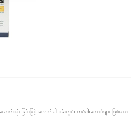
ာက်သုံး ခြင်းဖြင့် အောက်ပါ ဝမ်းတွင်း ကပ်ပါးကောင်များ ဖြစ်သော