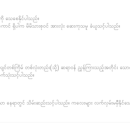
ကို သေစေနိုင်ပါသည်။
ောင် ရှိပါက မိမိသားစုဝင် အားလုံး ဆေးကုသမူ ခံယူသင့်ပါသည်။
ျင်တစ်ကြိမ် တစ်လုံးတည်း(သို့) ဆရာ၀န် ညွှန်ကြားသည့်အတိုင်း သေ
ာက်သုံးသင့်ပါသည်။
ော နေရာတွင် သိမ်းဆည်းသင့်ပါသည်။ ကလေးများ လက်လှမ်းမမှီနိုင်