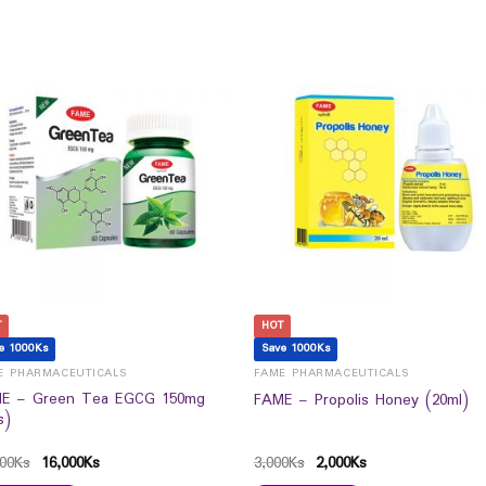
T
HOT
e 1000Ks
Save 1000Ks
E PHARMACEUTICALS
FAME PHARMACEUTICALS
E – Green Tea EGCG 150mg
FAME – Propolis Honey (20ml)
s)
00
Ks
16,000
Ks
3,000
Ks
2,000
Ks