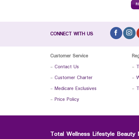
R
CONNECT WITH US
Customer Service
Re
-
Contact Us
-
T
-
Customer Charter
-
W
-
Medicare Exclusives
-
T
-
Price Policy
Total Wellness Lifestyle Beauty 