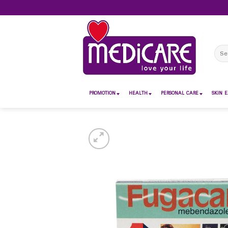
Skip
to
content
Sear
for:
PROMOTION
HEALTH
PERSONAL CARE
SKIN E