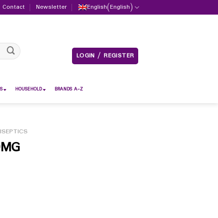
Contact
Newsletter
English
(
English
)
LOGIN / REGISTER
S
HOUSEHOLD
BRANDS A-Z
ISEPTICS
0MG