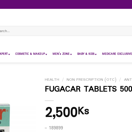
ch
XPERT
COSMETIC & MAKEUP
MEN’s ZONE
BABY & KIDS
MEDICARE EXCLUSIVE
HEALTH
/
NON PRESCRIPTION (OTC)
/
ANT
FUGACAR TABLETS 50
2,500
Ks
– 189899