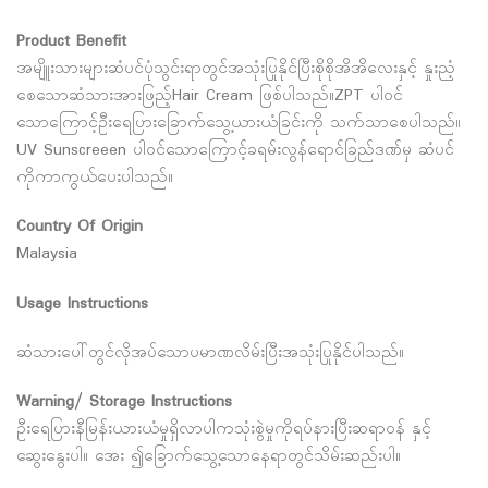
Product Benefit
အမျိူးသားများဆံပင်ပုံသွင်းရာတွင်အသုံးပြုနိုင်ပြီးစိုစိုအိအိလေးနှင့် နှုးညံ့
စေသောဆံသားအားဖြည့်Hair Cream ဖြစ်ပါသည်။ZPT ပါဝင်
သောကြောင့်ဦးရေပြားခြောက်သွေ့ယားယံခြင်းကို သက်သာစေပါသည်။
UV Sunscreeen ပါဝင်သောကြောင့်ခရမ်းလွန်ရောင်ခြည်ဒဏ်မှ ဆံပင်
ကိုကာကွယ်ပေးပါသည်။
Country Of Origin
Malaysia
Usage Instructions
ဆံသားပေါ်တွင်လိုအပ်သောပမာဏလိမ်းပြီးအသုံးပြုနိုင်ပါသည်။
Warning/ Storage Instructions
ဦးရေပြားနီမြန်းယားယံမှုရှိလာပါကသုံးစွဲမှုကိုရပ်နားပြီးဆရာဝန် နှင့်
ဆွေးနွေးပါ။ အေး ၍ခြောက်သွေ့သောနေရာတွင်သိမ်းဆည်းပါ။