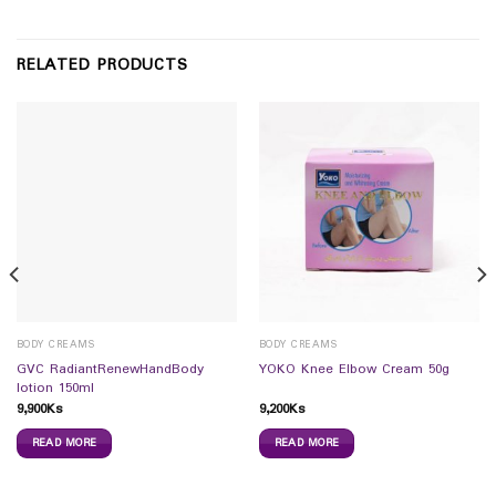
RELATED PRODUCTS
BODY CREAMS
BODY CREAMS
GVC RadiantRenewHandBody
YOKO Knee Elbow Cream 50g
lotion 150ml
9,900
Ks
9,200
Ks
READ MORE
READ MORE