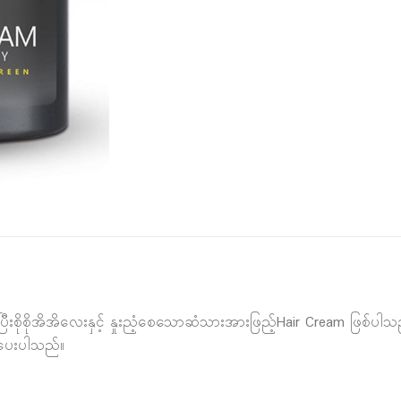
ိုင်ပြီးစိုစိုအိအိလေးနှင့် နှုးညံ့စေသောဆံသားအားဖြည့်Hair Cream ဖြစ
်ပေးပါသည်။