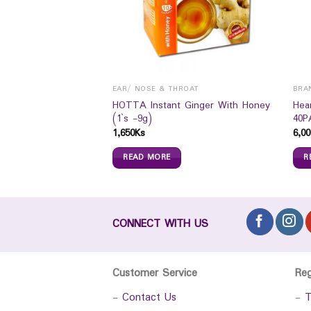
RS
EAR/ NOSE & THROAT
BRA
HOTTA Instant Ginger With Honey
Hea
nilla 150gm
(1`s -9g)
40P
1,650
Ks
6,00
READ MORE
R
CONNECT WITH US
Customer Service
Re
-
Contact Us
-
T