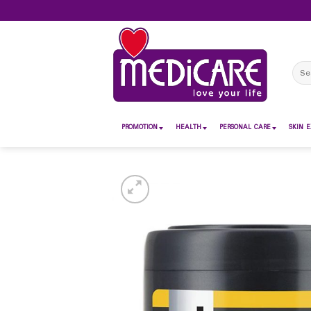
Skip
to
content
Sear
for:
PROMOTION
HEALTH
PERSONAL CARE
SKIN E