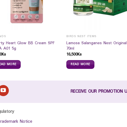
NDS
BIRDS NEST ITEMS
rty Heart Glow BB Cream SPF
Lamosa Salanganes Nest Original
A A01 5g
70ml
0
Ks
16,500
Ks
EAD MORE
READ MORE
RECEIVE OUR PROMOTION 
gulatory
rademark Notice