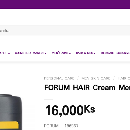
ch
XPERT
COSMETIC & MAKEUP
MEN’s ZONE
BABY & KIDS
MEDICARE EXCLUSIVE
PERSONAL CARE
/
MEN SKIN CARE
/
HAIR 
FORUM HAIR Cream Men
16,000
Ks
FORUM – 196567