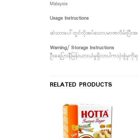
Malaysia
Usage Instructions
ဆံသားပေါ်တွင်လိုအပ်သောပမာဏလိမ်းပြီးအသုံ
Warning/ Storage Instructions
ဦးရေပြားနီမြန်းယားယံမှုရှိလာပါကသုံးစွဲမှု
RELATED PRODUCTS