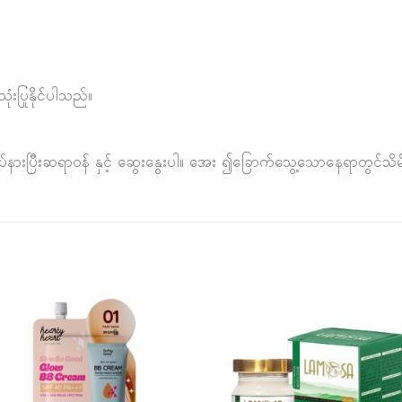
းပြုနိုင်ပါသည်။
ကိုရပ်နားပြီးဆရာဝန် နှင့် ဆွေးနွေးပါ။ အေး ၍ခြောက်သွေ့သောနေရာတွင်သိ