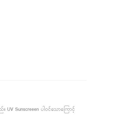
်ပါသည်။ UV Sunscreeen ပါဝင်သောကြောင့်