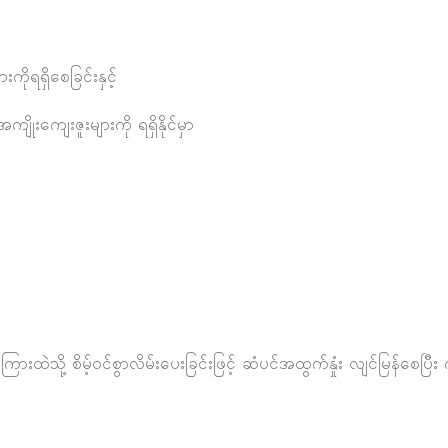
ုရရှိစေခြင်းနှင့်
ိုးကျေးဇူးများကို ရရှိနိုင်မှာ
ထဲသို့ စိမ့်ဝင်စွာလိမ်းပေးခြင်းဖြင့် ဆံပင်အထွက်နှုံး လျင်မြန်စေပြ