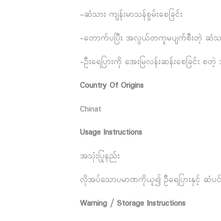
-ဆံသား ကျန်းမာသန်စွမ်းစေခြင်း
-တောက်ပပြီး အလွယ်တကူမပျက်စီးတဲ့ ဆံသားကိ
-ဦးရေပြားကို အေးမြလန်းဆန်းစေခြင်း စတဲ့ အကျ
Country Of Origins
Chinat
Usage Instructions
အသုံးပြုနည်း
လိုအပ်သောပမာဏကိုယူ၍ ဦရေပြားနှင့် ဆံပင်ကြား
Warning / Storage Instructions