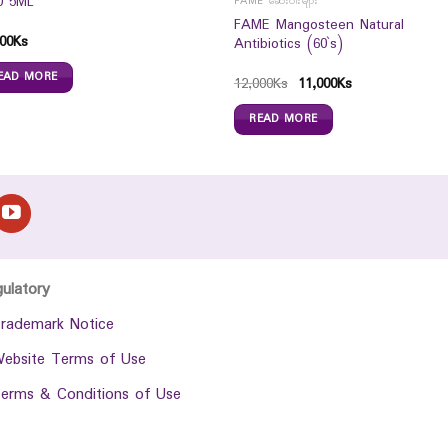
0 5ML
FAME ဆေးဝါးများ
FAME Mangosteen Natural
00
Ks
Antibiotics (60`s)
EAD MORE
12,000
Ks
11,000
Ks
READ MORE
gulatory
rademark Notice
ebsite Terms of Use
erms & Conditions of Use