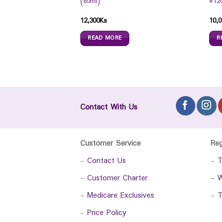
(85ml)
#12
12,300
Ks
10,0
READ MORE
R
Contact With Us
Customer Service
Re
-
Contact Us
-
T
-
Customer Charter
-
W
-
Medicare Exclusives
-
T
-
Price Policy