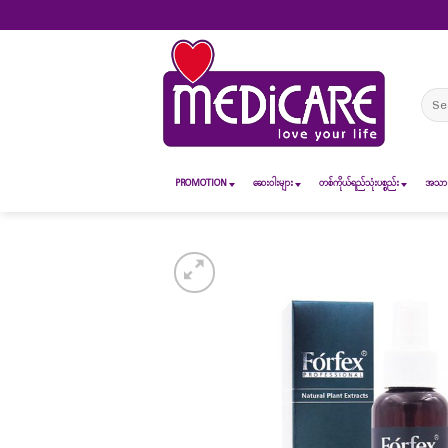
Skip
to
content
Sear
for:
PROMOTION
ဆေး၀ါးများ
တစ်ကိုယ်ရည်သုံးပစ္စည်း
အသားအ