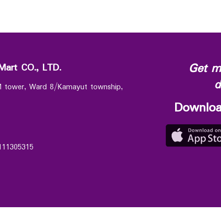
Get m
Mart CO., LTD.
d
 M tower, Ward 8/Kamayut township,
Downloa
111305315