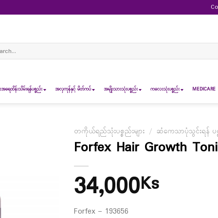
Co
ch
ရေထိန်းသိမ်းရန်ပစ္စည်း
အလှကုန်နှင့် မိတ်ကပ်
အမျိုးသားသုံးပစ္စည်း
ကလေးသုံးပစ္စည်း
MEDICARE 
တကိုယ်ရည်သုံးပစ္စည်းများ
/
ဆံကေသာပုံသွင်းရန် ပစ္
Forfex Hair Growth Ton
34,000
Ks
Forfex – 193656