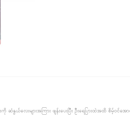
ို ဆံနွယ်လေးများအကြား ဖျန်းပေးပြီး ဦးရေပြားထဲအထိ စိမ့်ဝင်အောင် န