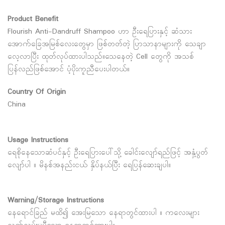
Product Benefit
Flourish Anti-Dandruff Shampoo ဟာ ဦးရေပြားနှင့် ဆံသား
အောက်ခြေအမြစ်လေးတွေမှာ ဖြစ်တတ်တဲ့ ပြာသာနာများကို သေချာ
လေ့လာပြီး ထုတ်လုပ်ထားပါသည်။သေနေတဲ့ Cell တွေကို အသစ်
ပြန်လည်ဖြစ်အောင် ပံ့ပိုးကူညီပေးပါတယ်။
Country Of Origin
China
Usage Instructions
ရေစိုနေသောဆံပင်နှင့် ဦးရေပြားပေါ်သို့ ခေါင်းလျော်ရည်ဖြင့် အနှံ့ပွတ်
လျော်ပါ ။ မိနစ်အနည်းငယ် နှိပ်နယ်ပြီး ရေပြန်ဆေးချပါ။
Warning/Storage Instructions
နေရောင်ခြည် မထိ၍ အေးမြသော နေရာတွင်ထားပါ ။ ကလေးများ