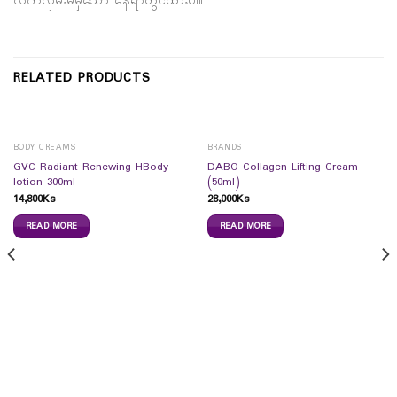
လက်လှမ်းမမှီသော နေရာတွင်ထားပါ။
RELATED PRODUCTS
BODY CREAMS
BRANDS
GVC Radiant Renewing HBody
DABO Collagen Lifting Cream
lotion 300ml
(50ml)
14,800
Ks
28,000
Ks
READ MORE
READ MORE