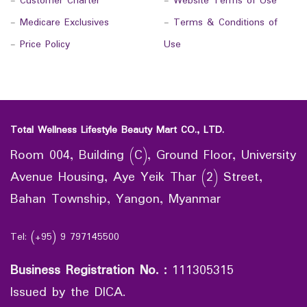
-
Customer Charter
-
Website Terms of Use
-
Medicare Exclusives
-
Terms & Conditions of
-
Price Policy
Use
Total Wellness Lifestyle Beauty Mart CO., LTD.
Room 004, Building (C), Ground Floor, University
Avenue Housing, Aye Yeik Thar (2) Street,
Bahan Township, Yangon, Myanmar
Tel: (+95) 9 797145500
Business Registration No.
:
111305315
Issued by the DICA.