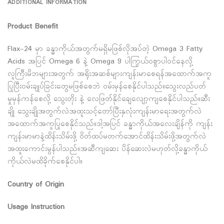
ADDITIONAL INFORMATION
Product Benefit
Flax-24 မှာ ခန္ဓာကိုယ်အတွက်မရှိမဖြစ်လိုအပ်တဲ့ Omega 3 Fatty
Acids အပြင် Omega 6 နဲ့ Omega 9 ပါကြွယ်ဝစွာပါဝင်နေလို့
လူကြီးမိဘများအတွက် အရိုးအဆစ်များကျန်းမာစေရန်အထောက်အကူ
ပြုပြီးဝမ်းချုပ်ခြင်းတွေမဖြစ်စေဘဲ ဝမ်းမှန်စေနိုင်ပါသည်။သွေးလည်ပတ်
မှုမှန်ကန်စေလို့ သွေးတိုး နဲ့ လေဖြတ်နိုင်ချေလျော့ကျစေနိုင်ပါသည်။ဆီး
ချို သွေးချိုအတွက်လဲအထူးသင့်တော်ပြီးနှလုံးကျန်းမာရေးအတွက်လဲ
အထောက်အကူပြုစေနိုင်သည်။ဒါ့အပြင် ခန္ဓာကိုယ်အလေးချိန်ကို ကျန်း
ကျန်းမာမာနဲ့ထိန်းသိမ်းဖို့ ဝိတ်ထပ်မတက်အောင်ထိန်းသိမ်းဖို့အတွက်လဲ
အထူးကောင်းမွန်ပါသည်။အဆီကျဆေး ပိန်ဆေးလဲမဟုတ်လို့ခန္ဓာကိုယ်
ကိုယ်လဲမထိခိုက်စေနိုင်ပါ။
Country of Origin
Usage Instruction