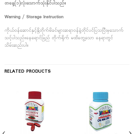
တနေ့(၁)လုံးသောက်သုံးနိုင်ပါသည်။
Warning / Storage Instruction
ကိုယ်ဝန်ဆောင်နှင့်နို့တိုက်မိခင်များဆရာဝန်နဲ့တိုင်ပင်ပြသပြီးမှသောက်
သင့်ပါသည်။နေရောင်ခြည် တိုက်ရိုက် မထိတွေ့သော နေရာတွင်
သိမ်းဆည်းပါ။
RELATED PRODUCTS