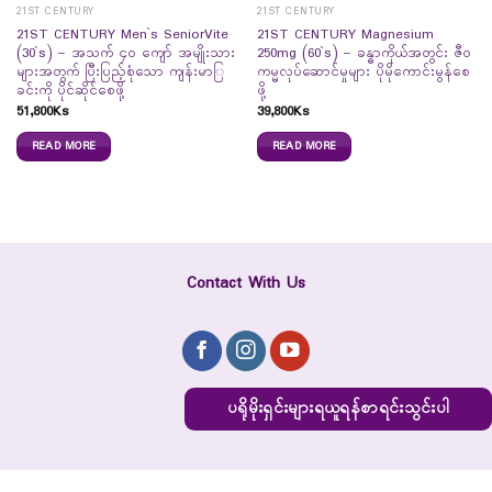
21ST CENTURY
21ST CENTURY
21ST CENTURY Men`s SeniorVite
21ST CENTURY Magnesium
(30`s) – အသက် ၄၀ ကျော် အမျိုးသား
250mg (60`s) – ခန္ဓာကိုယ်အတွင်း ဇီဝ
များအတွက် ပြီးပြည့်စုံသော ကျန်းမာြ
ကမ္မလုပ်ဆောင်မှုများ ပိုမိုကောင်းမွန်စေ
ခင်းကို ပိုင်ဆိုင်စေဖို့
ဖို့
51,800
Ks
39,800
Ks
READ MORE
READ MORE
Contact With Us
ပရိုမိုးရှင်းများရယူရန်စာရင်းသွင်းပါ