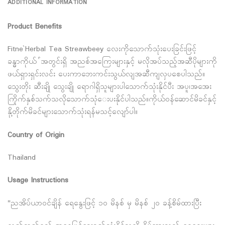
ADDITIONAL INFORMATION
Product Benefits
Fitne`Herbal Tea Streawbeey လေးကိုသောက်သုံးပေးခြင်းဖြင့်
ခန္ဓာကိုယ် ်အတွင်းရှိ အညစ်အကြေးများနှင့် မလိုအပ်သည့်အဆီပိုများကို
ဖယ်ရှားရှင်းလင်း ပေးကာဘေးကင်းသွယ်လျအဆီကျလှပစေပါသည်။
သွေးတိုး ဆီးချို သွေးချို ရောဂါရှိသူများပါသောက်သုံးနိုင်ပီး အပူ၊အအေး
ကြိုက်နှစ်သက်သလိုသောက်သုံေးပးနိုင်ပါသည်။ကိုယ်ဝန်ဆောင်မိခင်နှင့်
နို့တိုက်မိခင်များသောက်သုံးရန်မသင့်လျော်ပါ။
Country of Origin
Thailand
Usage Instructions
"ညအိပ်ယာဝင်ချိန် ရေနွေးဖြင့် ၁၀ မိနစ် မှ မိနစ် ၂၀ ခန့်စိမ်ထားပြီး