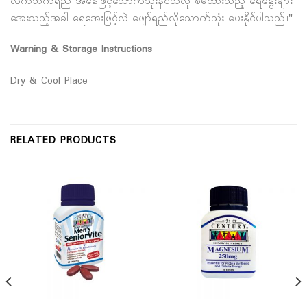
လက်ဘက်ရည် အနေဖြင့်သောက်သုံးနိင်သလို စိမ်ထားသည့် ရေနွေးများ
အေးသည့်အခါ ရေအေးဖြင့်လဲ ဖျော်ရည်လိုသောက်သုံး ပေးနိုင်ပါသည်။"
Warning & Storage Instructions
Dry & Cool Place
RELATED PRODUCTS