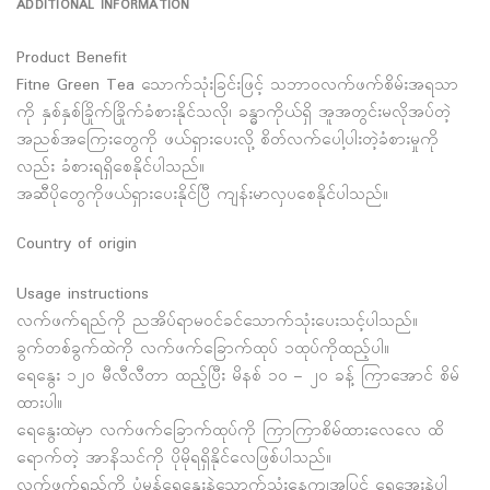
ADDITIONAL INFORMATION
Product Benefit
Fitne Green Tea ‌သောက်သုံးခြင်းဖြင့် သဘာဝလက်ဖက်စိမ်းအရသာ
ကို နှစ်နှစ်ခြိုက်ခြိုက်ခံစားနိုင်သလို၊ ခန္ဓာကိုယ်ရှိ အူအတွင်းမလိုအပ်တဲ့
အညစ်အကြေးတွေကို ဖယ်ရှားပေးလို့ စိတ်လက်ပေါ့ပါးတဲ့ခံစားမှုကို
လည်း ခံစားရရှိစေနိုင်ပါသည်။
အဆီပိုတွေကိုဖယ်ရှားပေးနိုင်ပြီ ကျန်းမာလှပစေနိုင်ပါသည်။
Country of origin
Usage instructions
လက်ဖက်ရည်ကို ညအိပ်ရာမဝင်ခင်သောက်သုံးပေးသင့်ပါသည်။
ခွက်တစ်ခွက်ထဲကို လက်ဖက်ခြောက်ထုပ် ၁ထုပ်ကိုထည့်ပါ။
ရေနွေး ၁၂၀ မီလီလီတာ ထည့်ပြီး မိနစ် ၁၀ – ၂၀ ခန့် ကြာအောင် စိမ်
ထားပါ။
ရေနွေးထဲမှာ လက်ဖက်ခြောက်ထုပ်ကို ကြာကြာစိမ်ထားလေလေ ထိ
ရောက်တဲ့ အာနိသင်ကို ပိုမိုရရှိနိုင်လေဖြစ်ပါသည်။
လက်ဖက်ရည်ကို ပုံမှန်ရေနွေးနဲ့သောက်သုံးနေကျအပြင် ရေအေးနဲ့ပါ