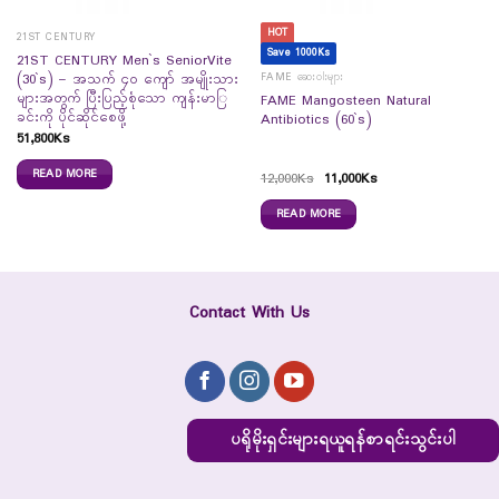
HOT
21ST CENTURY
Save 1000Ks
21ST CENTURY Men`s SeniorVite
FAME ဆေးဝါးများ
(30`s) – အသက် ၄၀ ကျော် အမျိုးသား
များအတွက် ပြီးပြည့်စုံသော ကျန်းမာြ
FAME Mangosteen Natural
ခင်းကို ပိုင်ဆိုင်စေဖို့
Antibiotics (60`s)
51,800
Ks
READ MORE
12,000
Ks
11,000
Ks
READ MORE
Contact With Us
ပရိုမိုးရှင်းများရယူရန်စာရင်းသွင်းပါ