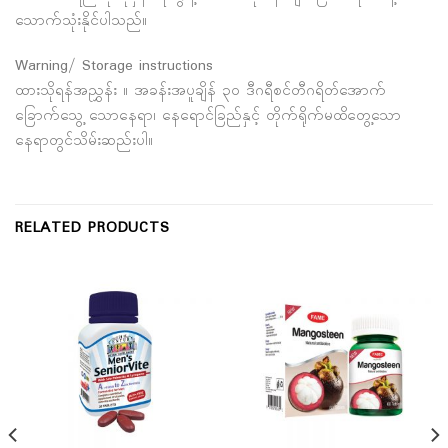
သောက်သုံးနိုင်ပါသည်။
Warning/ Storage instructions
ထားသိုရန်အညွှန်း ။ အခန်းအပူချိန် ၃၀ ဒီဂရီစင်တီဂရိတ်အောက်
ခြောက်သွေ့ သောနေရာ၊ နေရောင်ခြည်နှင့် တိုက်ရိုက်မထိတွေ့သော
နေရာတွင်သိမ်းဆည်းပါ။
RELATED PRODUCTS