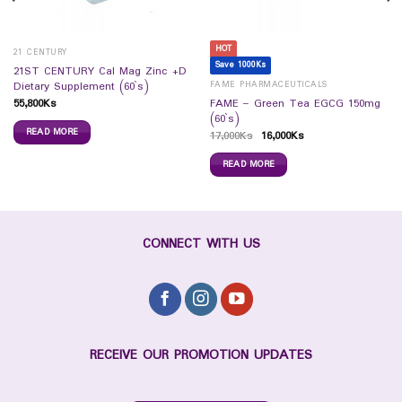
HOT
21 CENTURY
Save 1000Ks
21ST CENTURY Cal Mag Zinc +D
FAME PHARMACEUTICALS
Dietary Supplement (60`s)
55,800
Ks
FAME – Green Tea EGCG 150mg
(60`s)
READ MORE
17,000
Ks
16,000
Ks
READ MORE
CONNECT WITH US
RECEIVE OUR PROMOTION UPDATES