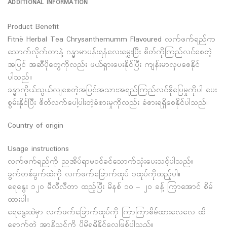
ADDITIONAL INFORMATION
Product Benefit
Fitnè Herbal Tea Chrysanthemumm Flavoured လက်ဖက်ရည်က
သောက်လိုက်တာနဲ့ ဂန္ဓာမာပန်းရနံလေးမွှေးပြီး စိတ်ကိုကြည်လင်စေတဲ့
အပြင် အဆီပိုတွေကိုလည်း ဖယ်ရှားပေးနိုင်ပြီး ကျန်းမာလှပစေနိုင်
ပါသည်။
ခန္ဓာကိုယ်သွယ်လျစေတဲ့အပြင်အသားအရည်ကြည်လင်စိုပြေမှုကိုပါ ပေး
စွမ်းနိုင်ပြီး စိတ်လက်ပေါ့ပါးတဲ့ခံစားမှုကိုလည်း ခံစားရရှိစေနိုင်ပါသည်။
Country of origin
Usage instructions
လက်ဖက်ရည်ကို ညအိပ်ရာမဝင်ခင်သောက်သုံးပေးသင့်ပါသည်။
ခွက်တစ်ခွက်ထဲကို လက်ဖက်ခြောက်ထုပ် ၁ထုပ်ကိုထည့်ပါ။
ရေနွေး ၁၂၀ မီလီလီတာ ထည့်ပြီး မိနစ် ၁၀ – ၂၀ ခန့် ကြာအောင် စိမ်
ထားပါ။
ရေနွေးထဲမှာ လက်ဖက်ခြောက်ထုပ်ကို ကြာကြာစိမ်ထားလေလေ ထိ
ရောက်တဲ့ အာနိသင်ကို ပိုမိုရရှိနိုင်လေဖြစ်ပါသည်။