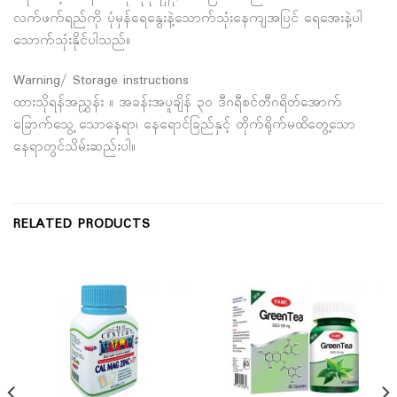
လက်ဖက်ရည်ကို ပုံမှန်ရေနွေးနဲ့သောက်သုံးနေကျအပြင် ရေအေးနဲ့ပါ
သောက်သုံးနိုင်ပါသည်။
Warning/ Storage instructions
ထားသိုရန်အညွှန်း ။ အခန်းအပူချိန် ၃၀ ဒီဂရီစင်တီဂရိတ်အောက်
ခြောက်သွေ့ သောနေရာ၊ နေရောင်ခြည်နှင့် တိုက်ရိုက်မထိတွေ့သော
နေရာတွင်သိမ်းဆည်းပါ။
RELATED PRODUCTS