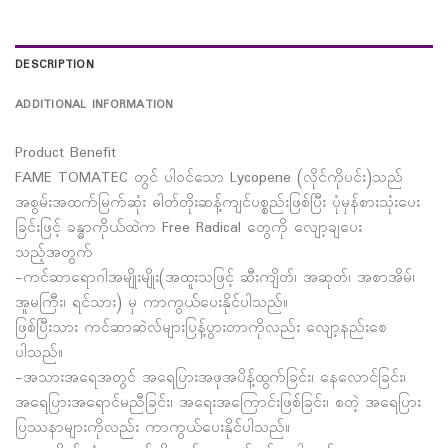
DESCRIPTION
ADDITIONAL INFORMATION
Product Benefit
FAME TOMATEC တွင် ပါ၀င်သော Lycopene (လိုင်ကိုပင်း)သည်
အစွမ်းအထက်မြက်ဆုံး ဓါတ်တိုးဆန့်ကျင်ပစ္စည်းဖြစ်ပြီး ပုံမှန်စားသုံးပေး
ခြင်းဖြင့် ခန္ဓာကိုယ်ထဲက Free Radical တွေကို လျော့ချပေး
သည့်အတွက်
-ကင်ဆာရောဂါအမျိုးမျိုး(အထူးသဖြင့် ဆီးကျိတ်၊ အဆုတ်၊ အစာအိမ်၊
အူမကြီး၊ ရင်သား) မှ ကာကွယ်ပေးနိုင်ပါသည်။
ဖြစ်ပြီးသား ကင်ဆာဆဲလ်များပြန့်ပွားတာကိုလည်း လျော့နည်းစေ
ပါသည်။
-အသားအရေအတွင် အရေပြားအဖုအပိန့်ထွက်ခြင်း၊ နေလောင်ခြင်း၊
အရေပြားအရောင်မညီခြင်း၊ အရေးအကြောင်းဖြစ်ခြင်း၊ စတဲ့ အရေပြား
ပြဿနာများကိုလည်း ကာကွယ်ပေးနိုင်ပါသည်။