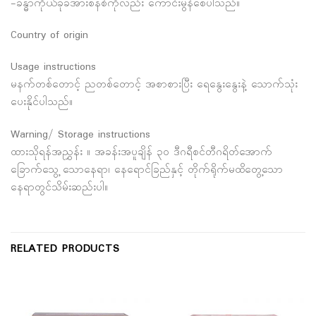
-ခန္ဓာကိုယ်ခုခံအားစနစ်ကိုလည်း ကောင်းမွန်စေပါသည်။
Country of origin
Usage instructions
မနက်တစ်တောင့် ညတစ်တောင့် အစာစားပြီး ရေနွေးနွေးနဲ့‌ သောက်သုံး
ပေးနိုင်ပါသည်။
Warning/ Storage instructions
ထားသိုရန်အညွှန်း ။ အခန်းအပူချိန် ၃၀ ဒီဂရီစင်တီဂရိတ်အောက်
ခြောက်သွေ့ သောနေရာ၊ နေရောင်ခြည်နှင့် တိုက်ရိုက်မထိတွေ့သော
နေရာတွင်သိမ်းဆည်းပါ။
RELATED PRODUCTS