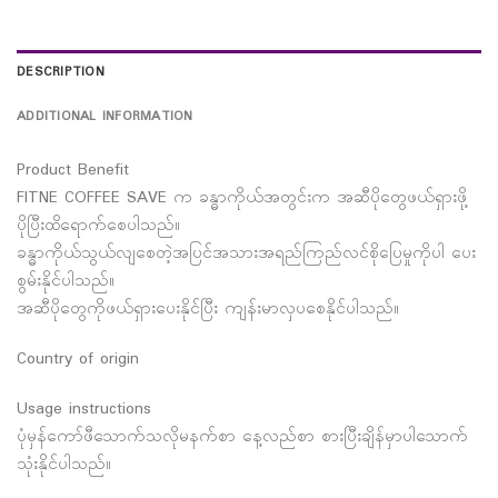
DESCRIPTION
ADDITIONAL INFORMATION
Product Benefit
FITNE COFFEE SAVE က ခန္ဓာကိုယ်အတွင်းက အဆီပိုတွေဖယ်ရှားဖို့
ပိုပြီးထိရောက်စေပါသည်။
ခန္ဓာကိုယ်သွယ်လျစေတဲ့အပြင်အသားအရည်ကြည်လင်စိုပြေမှုကိုပါ ပေး
စွမ်းနိုင်ပါသည်။
အဆီပိုတွေကိုဖယ်ရှားပေးနိုင်ပြီး ကျန်းမာလှပစေနိုင်ပါသည်။
Country of origin
Usage instructions
ပုံမှန်ကော်ဖီသောက်သလိုမနက်စာ နေ့လည်စာ စားပြီးချိန်မှာပါသောက်
သုံးနိုင်ပါသည်။