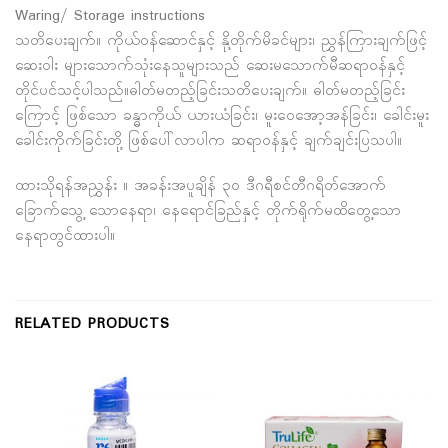
Waring/ Storage instructions
သတိပေးချက်။ ကိုယ်ဝန်ဆောင်နှင့် နို့တိုက်မိခင်များ၊ ညွှန်ကြားချက်ဖြင့်
ဆေးဝါး များသောက်သုံးနေသူများသည် ဆေးမသောက်မီဆရာဝန်နှင့်
တိုင်ပင်သင့်ပါသည်။ဓါတ်မတည့်ခြင်းသတိပေးချက်။ ဓါတ်မတည့်ခြင်း
ကြောင့် ဖြစ်သော ခန္ဓာကိုယ် ယားယံခြင်း၊ မူးဝေအော့အန်ခြင်း၊ ခေါင်းမူး
ခေါင်းကိုက်ခြင်းတို့ ဖြစ်ပေါ်လာပါက ဆရာဝန်နှင့် ချက်ချင်းပြသပါ။
ထားသိုရန်အညွှန်း ။ အခန်းအပူချိန် ၃၀ ဒီဂရီစင်တီဂရိတ်အောက်
ခြောက်သွေ့ သောနေရာ၊ နေရောင်ခြည်နှင့် တိုက်ရိုက်မထိတွေ့သော
နေရာတွင်ထားပါ။
RELATED PRODUCTS