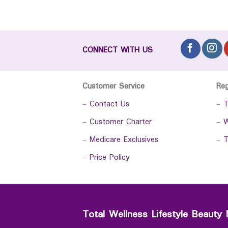
CONNECT WITH US
Customer Service
Re
-
Contact Us
-
T
-
Customer Charter
-
W
-
Medicare Exclusives
-
T
-
Price Policy
Total Wellness Lifestyle Beauty 