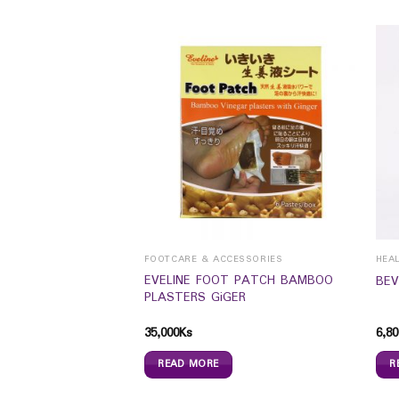
ROAT
FOOTCARE & ACCESSORIES
HEA
EVELINE FOOT PATCH BAMBOO
nges 6`s (Lemon)
BEV
PLASTERS GiGER
35,000
Ks
6,80
READ MORE
R