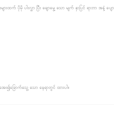
များထက် ပိုမို ပါးလွှာ ပြီး ချောမွေ့ သော မျက် နှာပြင် ရာဘာ အနံ့ 
ရ ။ အေး၍ခြောက်သွေ့ သော နေရာတွင် ထားပါ။