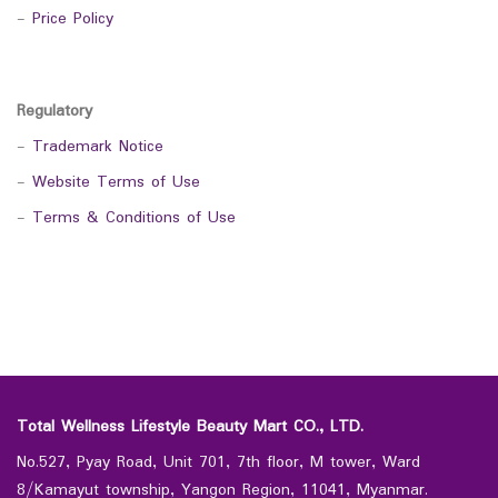
-
Price Policy
Regulatory
-
Trademark Notice
-
Website Terms of Use
-
Terms & Conditions of Use
Total Wellness Lifestyle Beauty Mart CO., LTD.
No.527, Pyay Road, Unit 701, 7th floor, M tower, Ward
8/Kamayut township, Yangon Region, 11041, Myanmar.