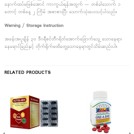
နောက်ထပ်မဖြစ်အောင် ကာကွယ်ရန်အတွက် — တစ်ခါသောက် ၁
တောင့် တစ်နေ့ ၂ ကြိမ် အစာစားပြီး သောက်သုံးပေးသင့်ပါသည်။
Warning / Storage Instruction
အခန်းအပူချိန် ၃၀ ဒီဂရီစင်တီဂရိတ်အောက်ခြောက်သွေ့ သောနေရာ၊
နေရောင်ခြည်နှင့် တိုက်ရိုက်မထိတွေ့သောနေရာတွင်သိမ်းဆည်းပါ။
RELATED PRODUCTS