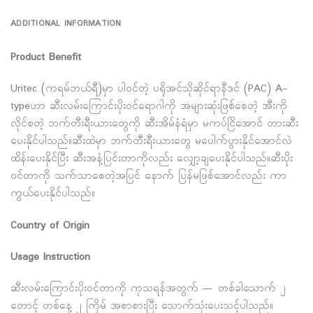
ADDITIONAL INFORMATION
Product Benefit
Uritec (ကရမ်ဘယ်ရီ)မှာ ပါဝင်တဲ့ ပရိုအင်သိုဆိုင်ရာနီဒင် (PAC) A-
typeဟာ ဆီးလမ်းကြောင်းပိုးဝင်ရောဂါကို အများဆုံးဖြစ်စေတဲ့ အီးကို
လိုင်စတဲ့ ဘက်တီးရီးယားတွေကို ဆီးအိမ်နံရံမှာ မကပ်ငြိအောင် တားဆီး
ပေးနိုင်ပါသည်။ဆီးထဲမှာ ဘက်တီးရီးယားတွေ မပေါက်ပွားနိုင်အောင်လဲ
ထိန်းပေးနိုင်ပြီး ဆီးအနံ့ပြင်းတာကိုလည်း လျှော့ချပေးနိုင်ပါသည်။ဆီးပိုး
ဝင်တာကို သက်သာစေတဲ့အပြင် နောက် ပြန်မဖြစ်အောင်လည်း ကာ
ကွယ်ပေးနိုင်ပါသည်။
Country of Origin
Usage Instruction
ဆီးလမ်းကြောင်းပိုးဝင်တာကို ကုသရန်အတွက် — တစ်ခါသောက် ၂
တောင့် တစ်နေ့ ၂ ကြိမ် အစာစားပြီး သောက်သုံးပေးသင့်ပါသည်။