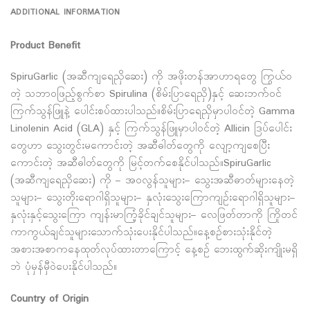
ADDITIONAL INFORMATION
Product Benefit
SpiruGarlic (အဆီကျရေညှိဆေး) ကို အဖိုးတန်အာဟာရတွေ ကြွယ်ဝ
တဲ့ သဘာဝဖြည့်စွက်စာ Spirulina (စိမ်းပြာရေညှိ)နှင့် ဆေးဘက်ဝင်
ကြက်သွန်ဖြူနဲ့ ပေါင်းစပ်ထားပါသည်။စိမ်းပြာရေညှိမှာပါဝင်တဲ့ Gamma
Linolenin Acid (GLA) နှင့် ကြက်သွန်ဖြူမှာပါဝင်တဲ့ Allicin ဒြပ်ပေါင်း
တွေဟာ သွေးတွင်းမကောင်းတဲ့ အဆီဓါတ်တွေကို လျော့ကျစေပြီး
ကောင်းတဲ့ အဆီဓါတ်တွေကို မြင့်တက်စေနိုင်ပါသည်။SpiruGarlic
(အဆီကျရေညှိဆေး) ကို – အဝလွန်သူများ– သွေးအဆီဓာတ်များနေတဲ့
သူများ– သွေးတိုးရောဂါရှိသူများ– နှလုံးသွေးကြောကျဉ်းရောဂါရှိသူများ–
နှလုံးနှင့်သွေးကြော ကျန်းမာကြံ့ခိုင်ချင်သူများ– လေဖြတ်တာကို ကြိုတင်
ကာကွယ်ချင်သူများသောက်သုံးပေးနိုင်ပါသည်။နေ့စဉ်စားသုံးနိုင်တဲ့
အစားအစာကနေထုတ်လုပ်ထားတာကြောင့် နေ့စဉ် ဘေးထွက်ဆိုးကျိုးမရှိ
ဘဲ ပုံမှန်မှီဝဲပေးနိုင်ပါသည်။
Country of Origin