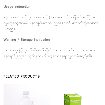
Usage Instruction
မနက်တစ်တောင့်၊ ညတစ်တောင့် (အစာမစားခင် နာရီဝက်အလို) အဝ
လွန်သူတွေအနေနဲ့ မနက်နှစ်တောင့်၊ ညနှစ်တောင့် သောက်သုံးပေးသင့်
ပါသည်။
Warning / Storage Instruction
အခန်းအပူချိန် ၃၀ ဒီဂရီစင်တီဂရိတ်အောက်ခြောက်သွေ့ သောနေရာ၊
နေရောင်ခြည်နှင့် တိုက်ရိုက်မထိတွေ့သောနေရာတွင်သိမ်းဆည်းပါ။
RELATED PRODUCTS