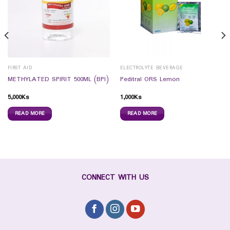
FIRST AID
ELECTROLYTE BEVERAGE
METHYLATED SPIRIT 500ML (BPI)
Peditral ORS Lemon
5,000
Ks
1,000
Ks
READ MORE
READ MORE
CONNECT WITH US