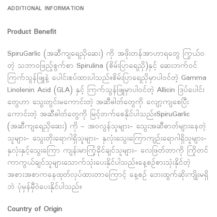
ADDITIONAL INFORMATION
Product Benefit
SpiruGarlic (အဆီကျရေညှိဆေး) ကို အဖိုးတန်အာဟာရတွေ ကြွယ်ဝ
တဲ့ သဘာဝဖြည့်စွက်စာ Spirulina (စိမ်းပြာရေညှိ)နှင့် ဆေးဘက်ဝင်
ကြက်သွန်ဖြူနဲ့ ပေါင်းစပ်ထားပါသည်။စိမ်းပြာရေညှိမှာပါဝင်တဲ့ Gamma
Linolenin Acid (GLA) နှင့် ကြက်သွန်ဖြူမှာပါဝင်တဲ့ Allicin ဒြပ်ပေါင်း
တွေဟာ သွေးတွင်းမကောင်းတဲ့ အဆီဓါတ်တွေကို လျော့ကျစေပြီး
ကောင်းတဲ့ အဆီဓါတ်တွေကို မြင့်တက်စေနိုင်ပါသည်။SpiruGarlic
(အဆီကျရေညှိဆေး) ကို – အဝလွန်သူများ– သွေးအဆီဓာတ်များနေတဲ့
သူများ– သွေးတိုးရောဂါရှိသူများ– နှလုံးသွေးကြောကျဉ်းရောဂါရှိသူများ–
နှလုံးနှင့်သွေးကြော ကျန်းမာကြံ့ခိုင်ချင်သူများ– လေဖြတ်တာကို ကြိုတင်
ကာကွယ်ချင်သူများသောက်သုံးပေးနိုင်ပါသည်။နေ့စဉ်စားသုံးနိုင်တဲ့
အစားအစာကနေထုတ်လုပ်ထားတာကြောင့် နေ့စဉ် ဘေးထွက်ဆိုးကျိုးမရှိ
ဘဲ ပုံမှန်မှီဝဲပေးနိုင်ပါသည်။
Country of Origin