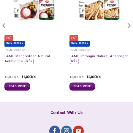
HOT
HOT
Save 1000Ks
Save 1000Ks
FAME ဆေးဝါးများ
FAME ဆေးဝါးများ
FAME Mangosteen Natural
FAME Immugin Natural Adaptogen
Antibiotics (60`s)
(60`s)
12,000
Ks
11,000
Ks
13,000
Ks
12,000
Ks
READ MORE
READ MORE
Contact With Us