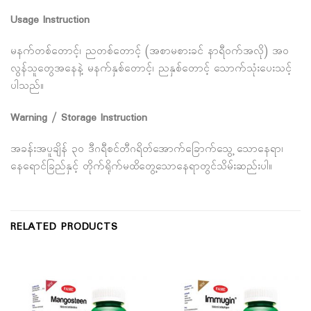
Usage Instruction
မနက်တစ်တောင့်၊ ညတစ်တောင့် (အစာမစားခင် နာရီဝက်အလို) အဝ
လွန်သူတွေအနေနဲ့ မနက်နှစ်တောင့်၊ ညနှစ်တောင့် သောက်သုံးပေးသင့်
ပါသည်။
Warning / Storage Instruction
အခန်းအပူချိန် ၃၀ ဒီဂရီစင်တီဂရိတ်အောက်ခြောက်သွေ့ သောနေရာ၊
နေရောင်ခြည်နှင့် တိုက်ရိုက်မထိတွေ့သောနေရာတွင်သိမ်းဆည်းပါ။
RELATED PRODUCTS