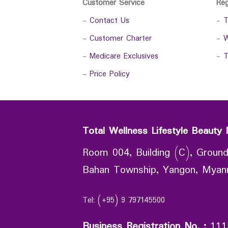
Customer Service
Re
-
Contact Us
-
T
-
Customer Charter
-
W
-
Medicare Exclusives
-
T
-
Price Policy
Total Wellness Lifestyle Beauty 
Room 004, Building (C), Ground
Bahan Township, Yangon, Mya
Tel: (+95) 9 797145500
Business Registration No.
:
111