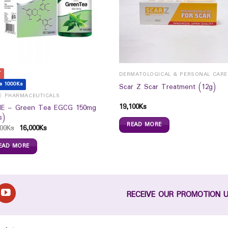
T
DERMATOLOGICAL & PERSONAL CARE
e 1000Ks
Scar Z Scar Treatment (12g)
E PHARMACEUTICALS
19,100
Ks
E – Green Tea EGCG 150mg
s)
READ MORE
00
Ks
16,000
Ks
EAD MORE
RECEIVE OUR PROMOTION 