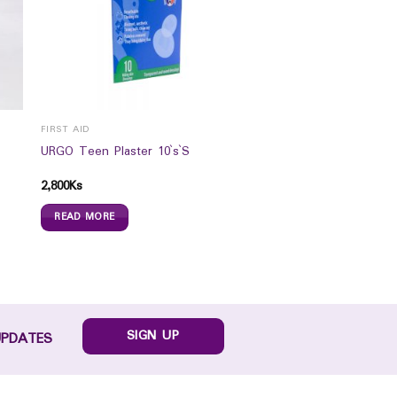
FIRST AID
URGO Teen Plaster 10`s`S
2,800
Ks
READ MORE
SIGN UP
UPDATES