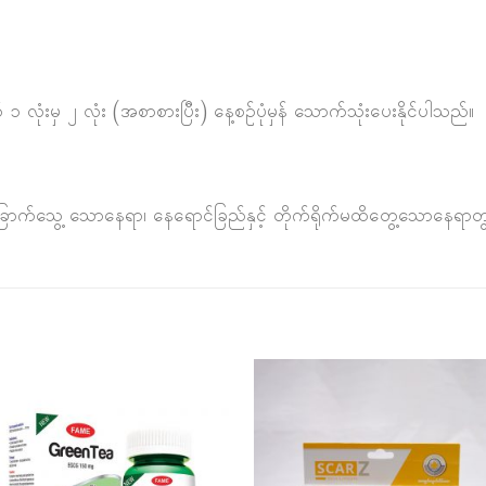
ံးမှ ၂ လုံး (အစာစားပြီး) နေ့စဉ်ပုံမှန် သောက်သုံးပေးနိုင်ပါသည်။
ြောက်သွေ့ သောနေရာ၊ နေရောင်ခြည်နှင့် တိုက်ရိုက်မထိတွေ့သောနေရာတ