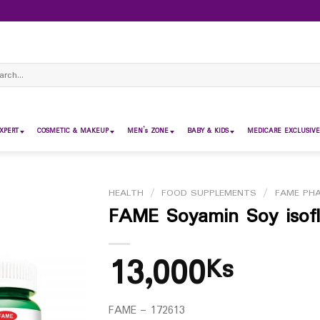
ch
XPERT
COSMETIC & MAKEUP
MEN’s ZONE
BABY & KIDS
MEDICARE EXCLUSIVE
HEALTH
/
FOOD SUPPLEMENTS
/
FAME PH
FAME Soyamin Soy isof
13,000
Ks
FAME – 172613