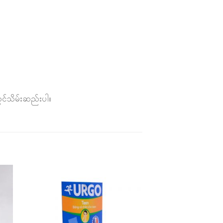
ွင်သိမ်းဆည်းပါ။