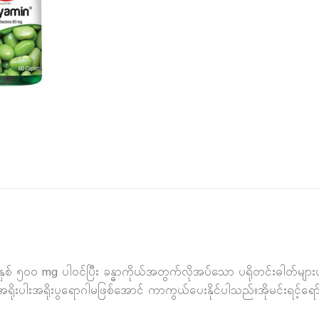
ှစ် ၅၀၀ mg ပါဝင်ပြီး ခန္ဓာကိုယ်အတွက်လိုအပ်သော ပရိုတင်းဓါတ်များ
် အရိုးပါးအရိုးပွရောဂါမဖြစ်အောင် ကာကွယ်ပေးနိုင်ပါသည်။အိုမင်းရင့်