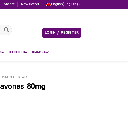
Contact
Newsletter
English
(
English
)
LOGIN / REGISTER
S
HOUSEHOLD
BRANDS A-Z
ARMACEUTICALS
lavones 80mg