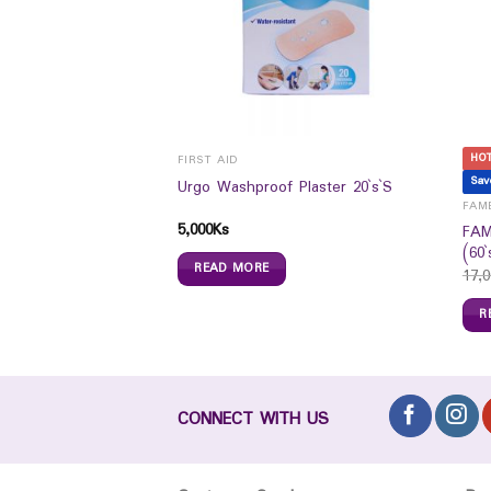
HO
ROAT
FIRST AID
Sav
ges 6`s (Original)
Urgo Washproof Plaster 20`s`S
FAM
5,000
Ks
FAM
(60`
READ MORE
17,0
R
CONNECT WITH US