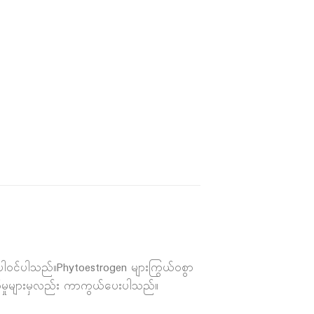
ပါဝင်ပါသည်။Phytoestrogen များကြွယ်ဝစွာ
ရော်မှုများမှလည်း ကာကွယ်ပေးပါသည်။