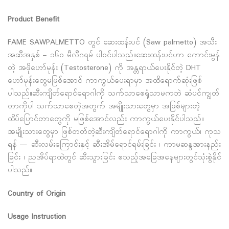
Product Benefit
FAME SAWPALMETTO တွင် ဆေးထန်းပင် (Saw palmetto) အသီး
အဆီအနှစ် – ၁၆၀ မီလီဂရမ် ပါ၀င်ပါသည်။ဆေးထန်းပင်ဟာ ကောင်းမွန်
တဲ့ အဖိုဟော်မုန်း (Testosterone) ကို အန္တရာယ်ပေးနိုင်တဲ့ DHT
ဟော်မုန်းတွေမဖြစ်အောင် ကာကွယ်ပေးရာမှာ အထိရောက်ဆုံးဖြစ်
ပါသည်။ဆီးကျိတ်ရောင်ရောဂါကို သက်သာစေရုံသာမကဘဲ ဆံပင်ကျွတ်
တာကိုပါ သက်သာစေတဲ့အတွက် အမျိုးသားတွေမှာ အဖြစ်များတဲ့
ထိပ်ပြောင်တာတွေကို မဖြစ်အောင်လည်း ကာကွယ်ပေးနိုင်ပါသည်။
အမျိုးသားတွေမှာ ဖြစ်တတ်တဲ့ဆီးကျိတ်ရောင်ရောဂါကို ကာကွယ်၊ ကုသ
ရန် — ဆီးလမ်းကြောင်းနှင့် ဆီးအိမ်ရောင်ရမ်းခြင်း ၊ ကာမဆန္ဒအားနည်း
ခြင်း ၊ ညအိပ်ရာထဲတွင် ဆီးသွားခြင်း စသည့်အခြေအနေများတွင်သုံးစွဲနိုင်
ပါသည်။
Country of Origin
Usage Instruction