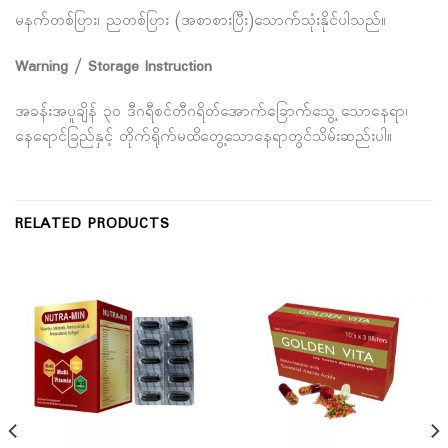
မနက်တစ်ပြား၊ ညတစ်ပြား (အစာစားပြီး)သောက်သုံးနိုင်ပါသည်။
Warning / Storage Instruction
အခန်းအပူချိန် ၃၀ ဒီဂရီစင်တီဂရိတ်အောက်ခြောက်သွေ့ သောနေရာ၊
နေရောင်ခြည်နှင့် တိုက်ရိုက်မထိတွေ့သောနေရာတွင်သိမ်းဆည်းပါ။
RELATED PRODUCTS