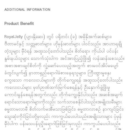
ADDITIONAL INFORMATION
Product Benefit
RoyalJelly (ပျားနို့ဆေး) တွင် ပရိုတင်း (ခ) အမိုနိုအက်ဆစ်များ၊
ဗီတာမင်နှင့် သတ္တုဓာတ်များ၊ ဟိုမုန်းဓာတ်များ ပါဝင်သည်။ အာဟာရချို
တဲ့သူများ မှီဝဲရန် အထူးသင့်တော်ပါသည်။ စိတ်ရော၊ ကိုယ်ပါ ပင်ပန်း
နွမ်းနယ်သူများ သောက်သုံးပါက အင်အားပြည့်ဖြိုး၍ လန်းဆန်းစေသည်။
အစာအစားချင်စိတ်ကို လှုံ့ဆော်ပေးသည့်အတွက် စားမဝင်အိပ်မပျော်
ခံတွင်းပျက်၍ နာတာရှည်ရောဂါခံစားနေရသူများ၊ ကြီးထွားမှုနှေး
ကွေးသော ကလေးငယ်များကို တိုက်ကျွေးရန် အထူးသင့်တော်ပါသည်။
ကလေးငယ်များ မှတ်ဉာဏ်ထက်မြက်စေရန်နှင့် ဦးနှောက်ဖွံ့ဖြိုးမှု
ကောင်းမွန်စေရန်အတွက်လည်း တိုက်ကျွေးနိုင်ပါသည်။ အဆစ်အမျက်
ရောင်သောရောဂါများကိုလည်း သက်သာစေနိုင်ပါသည်။အမျိုးသမီးများ
ဓမ္မတာမလာမီ စိတ်လက်မအီမသာဖြစ်ခြင်း၊ ဓမ္မတာလာစဉ် နာကျင်ခြင်း၊
သွေးဆုံးကိုင်ခြင်းတို့မှလည်း ကာကွယ်ပေးပါသည်။အမျိုးသားများ ပုံမှန်
မှီဝဲပါက ပန်းသေပန်းညှိုးရောဂါဖြစ်ခြင်းမှလည်း ကာကွယ်ပေးပါသည်။