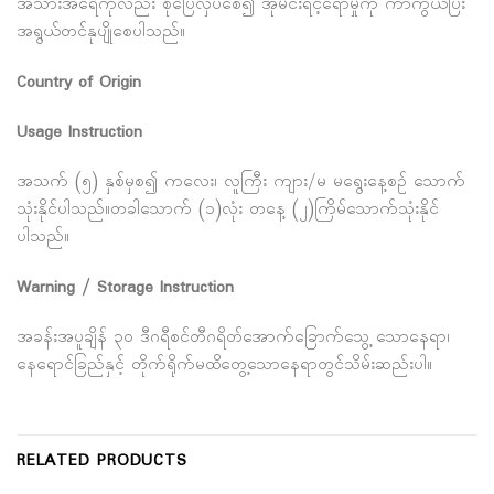
အသားအရေကိုလည်း စိုပြေလှပစေ၍ အိုမင်းရင့်ရော်မှုကို ကာကွယ်ပြီး
အရွယ်တင်နုပျိုစေပါသည်။
Country of Origin
Usage Instruction
အသက် (၅) နှစ်မှစ၍ ကလေး၊ လူကြီး ကျား/မ မရွေးနေ့စဉ် သောက်
သုံးနိုင်ပါသည်။တခါသောက် (၁)လုံး တနေ့ (၂)ကြိမ်သောက်သုံးနိုင်
ပါသည်။
Warning / Storage Instruction
အခန်းအပူချိန် ၃၀ ဒီဂရီစင်တီဂရိတ်အောက်ခြောက်သွေ့ သောနေရာ၊
နေရောင်ခြည်နှင့် တိုက်ရိုက်မထိတွေ့သောနေရာတွင်သိမ်းဆည်းပါ။
RELATED PRODUCTS