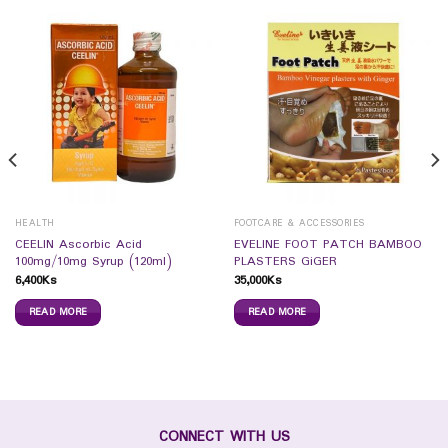
HEALTH
FOOTCARE & ACCESSORIES
CEELIN Ascorbic Acid
EVELINE FOOT PATCH BAMBOO
100mg/10mg Syrup (120ml)
PLASTERS GiGER
6,400
Ks
35,000
Ks
READ MORE
READ MORE
CONNECT WITH US