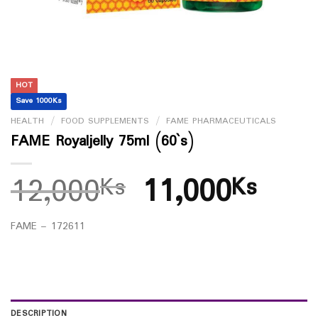
HOT
Save 1000Ks
HEALTH
/
FOOD SUPPLEMENTS
/
FAME PHARMACEUTICALS
FAME Royaljelly 75ml (60`s)
12,000
11,000
Ks
Ks
FAME – 172611
DESCRIPTION