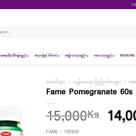
Co
ch
ရေထိန်းသိမ်းရန်ပစ္စည်း
အလှကုန်နှင့် မိတ်ကပ်
အမျိုးသားသုံးပစ္စည်း
ကလေးသုံးပစ္စည်း
MEDICARE 
ဆေးဝါးများ
/
ကျန်းမာရေး ဖြည့်စွက်စာများ
/
FAM
Fame Pomegranate 60s
15,000
14,0
Ks
FAME – 195909