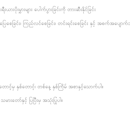
းပိုးမွှားများ ပေါက်ပွားခြင်းကို တားဆီးနိုင်ခြင်း
ေခြင်း၊ ကြည်လင်စေခြင်း၊ တင်းရင်းစေခြင်း နှင့် အစက်အပျောက်သ
့်မှ နှစ်တောင့်၊ တစ်နေ့ နှစ်ကြိမ် အစာနှင့်သောက်ပါ။
းတော်နှင့် ပြပြီးမှ အသုံးပြုပါ။