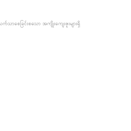
က်သာစေခြင်းစသော အကျိုးကျေးဇူးများရှိ