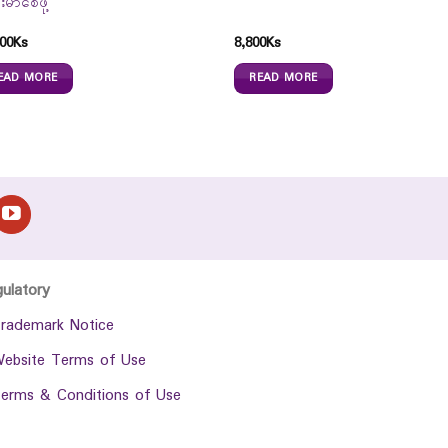
းမာစေဖို့
00
Ks
8,800
Ks
EAD MORE
READ MORE
gulatory
rademark Notice
ebsite Terms of Use
erms & Conditions of Use