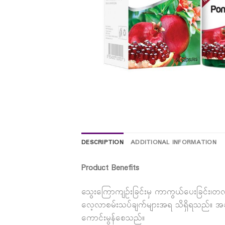
DESCRIPTION
ADDITIONAL INFORMATION
Product Benefits
သွေးကြောကျဥ်းခြင်းမှ ကာကွယ်ပေးခြင်း၊တလ
လေ့လာစမ်းသပ်ချက်များအရ သိရှိရသည်။ အဆီများ
ကောင်းမွန်စေသည်။