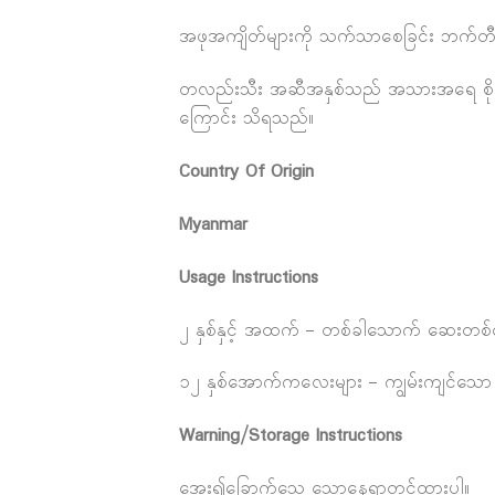
အဖုအကျိတ်များကို သက်သာစေခြင်း ဘက်တီးရီးယာ
တလည်းသီး အဆီအနှစ်သည် အသားအရေ စိုပြေစ
ကြောင်း သိရသည်။
Country Of Origin
Myanmar
Usage Instructions
၂ နှစ်နှင့် အထက် – တစ်ခါသောက် ဆေးတစ်တောင
၁၂ နှစ်အောက်ကလေးများ – ကျွမ်းကျင်သော သမာ
Warning/Storage Instructions
အေး၍ခြောက်သွေ့ သောနေရာတွင်ထားပါ။