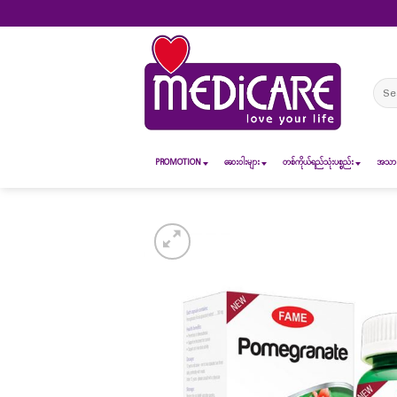
Skip
to
content
Sear
for:
PROMOTION
ဆေး၀ါးများ
တစ်ကိုယ်ရည်သုံးပစ္စည်း
အသားအ