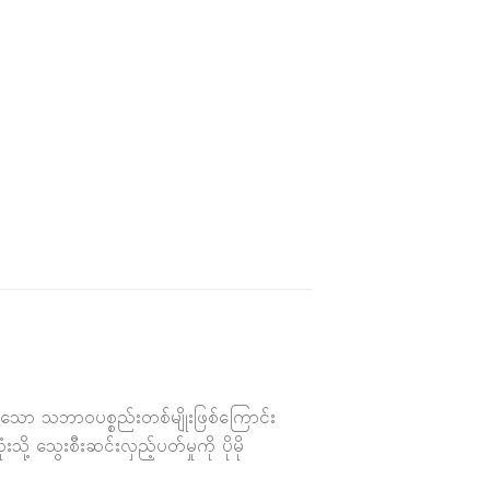
သော သဘာဝပစ္စည်းတစ်မျိုးဖြစ်ကြောင်း
 သွေးစီးဆင်းလှည့်ပတ်မှုကို ပိုမို