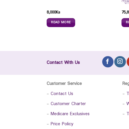
ကျန်
8,000
Ks
75,8
READ MORE
R
Contact With Us
Customer Service
Re
-
Contact Us
-
T
-
Customer Charter
-
W
-
Medicare Exclusives
-
T
-
Price Policy