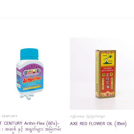
T CENTURY
ကျန်းမာရေး ဖြည့်စွက်စာများ
T CENTURY Arthri-Flex (60`s)-
AXE RED FLOWER OIL (35ml)
း ၊ အဆစ် နှင့် အရွတ်များ အမြဲတမ်း