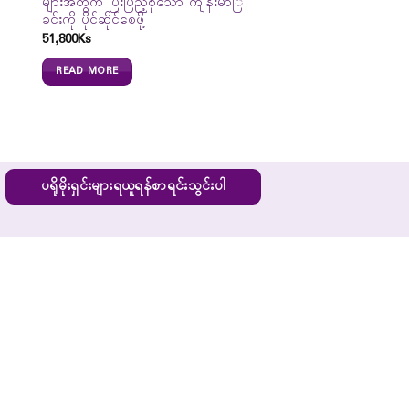
များအတွက် ပြီးပြည့်စုံသော ကျန်းမာြ
ခင်းကို ပိုင်ဆိုင်စေဖို့
51,800
Ks
READ MORE
ပရိုမိုးရှင်းများရယူရန်စာရင်းသွင်းပါ