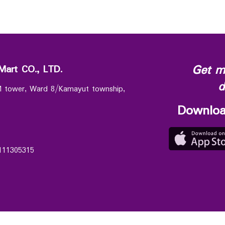
Get m
Mart CO., LTD.
d
 M tower, Ward 8/Kamayut township,
Downloa
111305315