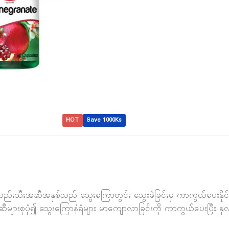
HOT
Save 1000Ks
ည်းသီးအဆီအနှစ်သည် သွေးကြောတွင်း သွေးခဲခြင်းမှ ကာကွယ်ပေးနိုင်
စုပုံ၍ သွေးကြောနံရံများ မာကျောလာခြင်းကို ကာကွယ်ပေးပြီး နှလုံးသို့