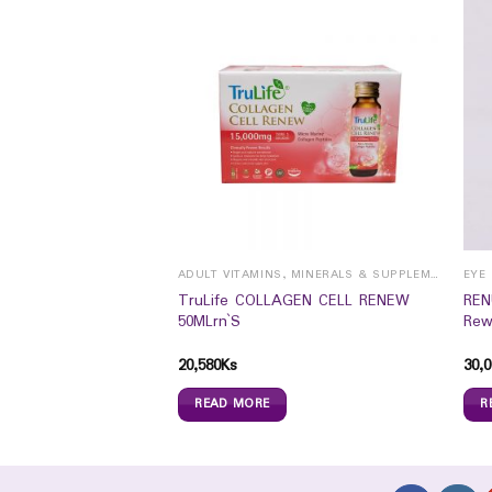
ADULT VITAMINS, MINERALS & SUPPLEMENTS
ADULT VITAMINS, MINERALS & SUPPLEMENTS
TruLife COLLAGEN CELL RENEW
REN
Gluta) rn10`s
50MLrn`S
Rew
20,580
Ks
30,0
READ MORE
R