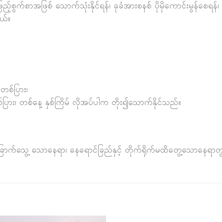
်စွက်စာအဖြစ် သောက်သုံးနိုင်ရန်၊ ခုခံအားစနစ် ပိုမိုကောင်းမွန်စေရန်
ယ်။
တစ်ပြား၊
ပြား၊ တစ်နေ့ နှစ်ကြိမ် လိုအပ်ပါက တိုး၍သောက်နိုင်သည်။
ြောက်သွေ့ သောနေရာ၊ နေရောင်ခြည်နှင့် တိုက်ရိုက်မထိတွေ့သောနေရာတ