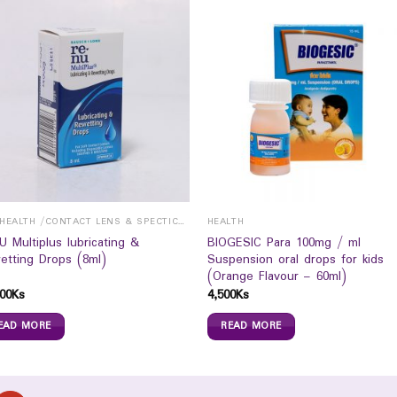
EYE HEALTH /CONTACT LENS & SPECTICALS
HEALTH
U Multiplus lubricating &
BIOGESIC Para 100mg / ml
etting Drops (8ml)
Suspension oral drops for kids
(Orange Flavour – 60ml)
00
Ks
4,500
Ks
EAD MORE
READ MORE