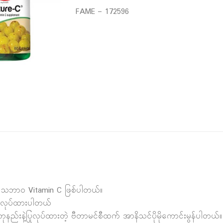
FAME – 172596
တဲ့ သဘာဝ Vitamin C ဖြစ်ပါတယ်။
တ်လုပ်ထားပါတယ်
ုနည်းနဲ့ပြုလုပ်ထားတဲ့ ဗီတာမင်စီထက် အာနိသင်ပိုမိုကောင်းမွန်ပါတယ်။