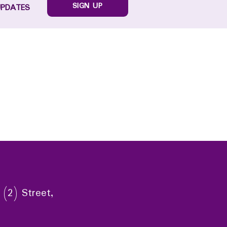
SIGN UP
UPDATES
 (2) Street,