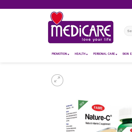
Skip
to
content
Sear
for:
PROMOTION
HEALTH
PERSONAL CARE
SKIN E