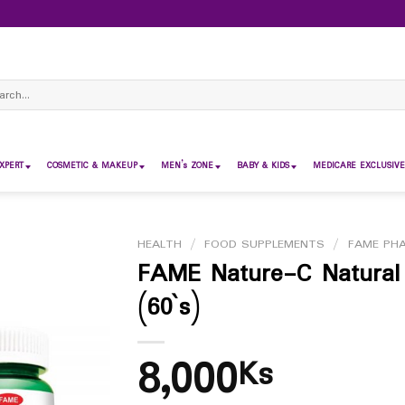
ch
XPERT
COSMETIC & MAKEUP
MEN’s ZONE
BABY & KIDS
MEDICARE EXCLUSIVE
HEALTH
/
FOOD SUPPLEMENTS
/
FAME PH
FAME Nature-C Natural
(60`s)
8,000
Ks