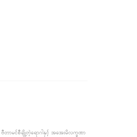
 ဗီတာမင်စီချို့တဲ့ရောဂါနှင့် အအေးမိလက္ခဏာ