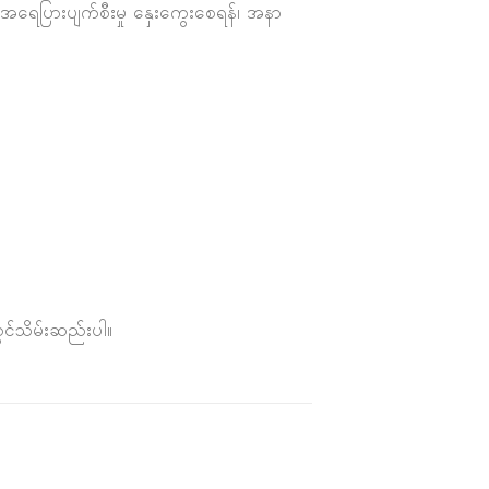
၊ အရေပြားပျက်စီးမှု နှေးကွေးစေရန်၊ အနာ
ွင်သိမ်းဆည်းပါ။