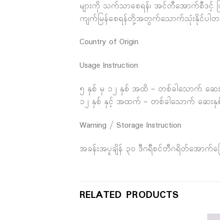
များကို သက်သာစေရန်၊ အင်တီအောက်စီဒင့် ဖြည့
ကျက်မြန်စေရန်တို့အတွက်သောက်သုံးနိုင်ပါတ
Country of Origin
Usage Instruction
၅ နှစ် မှ ၁၂ နှစ် အထိ – တစ်ခါသောက် ဆေး
၁၂ နှစ် နှင့် အထက် – တစ်ခါသောက် ဆေးနှစ်
Warning / Storage Instruction
အခန်းအပူချိန် ၃၀ ဒီဂရီစင်တီဂရိတ်အောက်ခ
RELATED PRODUCTS