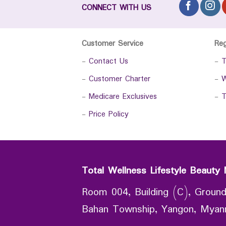
CONNECT WITH US
Customer Service
Re
-
Contact Us
-
T
-
Customer Charter
-
W
-
Medicare Exclusives
-
T
-
Price Policy
Total Wellness Lifestyle Beauty 
Room 004, Building (C), Ground
Bahan Township, Yangon, Mya