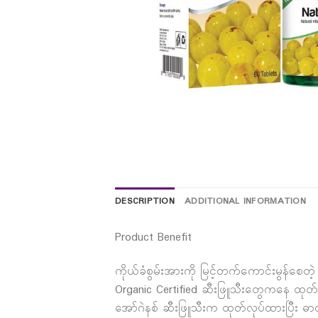
DESCRIPTION
ADDITIONAL INFORMATION
Product Benefit
ကိုယ်ခံစွမ်းအားကို မြင့်တက်ကောင်းမွန်စေ
Organic Certified ဆီးဖြူသီးတွေကနေ ထု
အော်ဂဲနစ် ဆီးဖြူသီးက ထုတ်လုပ်ထားပြီး ဓာတ