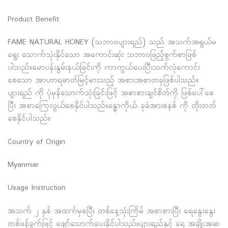
Product Benefit
FAME NATURAL HONEY (သဘာ၀ပျားရည်) သည် အသက်အရွယ်မ
ရွေး သောက်သုံးနိုင်သော အကောင်းဆုံး သဘာ၀ဖြည့်စွက်စာဖြစ်
ပါသည်။မောပန်းနွမ်းနယ်ခြင်းကို ကာကွယ်ပေးပြီးသက်လုံကောင်း
စေသော အာဟာရဓာတ်မြင့်မားသည့် အစားအစာတခုဖြစ်ပါသည်။
ပျားရည် ကို ပုံမှန်သောက်သုံးခြင်းဖြင့် အစာစားချင်စိတ်ကို ဖြစ်ပေါ်စေ
ပြီး အစာကြေလွယ်စေနိုင်ပါသည်။ခန္ဓာကိုယ် ခုခံအားစနစ် ကို တိုးတတ်
စေနိုင်ပါသည်။
Country of Origin
Myanmar
Usage Instruction
အသက် ၂ နှစ် အထက်မှစပြီး တစ်နေ့သုံးကြိမ် အစာစားပြီး ရေနွေးနွေး
တစ်ဖန်ခွက်ဖြင့် ဖျော်သောက်ပေးနိုင်ပါသည်။ပျားရည်နှင့် ရေ အချိုးအဆ