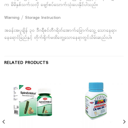
က မိမိနှစ်သက်သလို ဖျော်စပ်သောက်သုံးပေးနိုင်ပါသည်။
Warning / Storage Instruction
အခန်းအပူချိန် ၃၀ ဒီဂရီစင်တီဂရိတ်အောက်ခြောက်သွေ့ သောနေရာ၊
နေရောင်ခြည်နှင့် တိုက်ရိုက်မထိတွေ့သောနေရာတွင်သိမ်းဆည်းပါ။
RELATED PRODUCTS