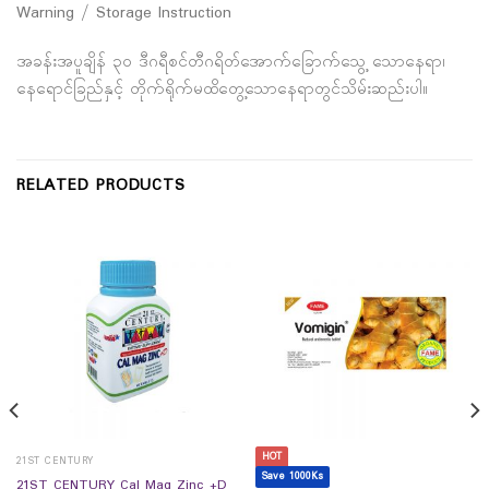
Warning / Storage Instruction
အခန်းအပူချိန် ၃၀ ဒီဂရီစင်တီဂရိတ်အောက်ခြောက်သွေ့ သောနေရာ၊
နေရောင်ခြည်နှင့် တိုက်ရိုက်မထိတွေ့သောနေရာတွင်သိမ်းဆည်းပါ။
RELATED PRODUCTS
HOT
21ST CENTURY
Save 1000Ks
21ST CENTURY Cal Mag Zinc +D