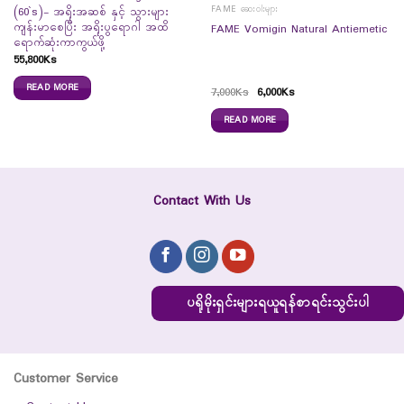
FAME ဆေးဝါးများ
(60`s)- အရိုးအဆစ် နှင့် သွားများ
ကျန်းမာစေပြီး အရိုးပွရောဂါ အထိ
FAME Vomigin Natural Antiemetic
ရောက်ဆုံးကာကွယ်ဖို့
55,800
Ks
READ MORE
7,000
Ks
6,000
Ks
READ MORE
Contact With Us
ပရိုမိုးရှင်းများရယူရန်စာရင်းသွင်းပါ
Customer Service