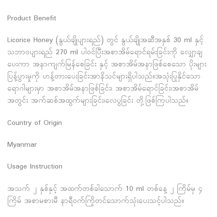
Product Benefit
Licorice Honey (နွယ်ချိုပျားရည်) တွင် နွယ်ချိုအဆီအနှစ် 30 ml နှင့်
သဘာဝပျားရည် 270 ml ပါဝင်ပြီးအစာအိမ်ရောင်ရမ်းခြင်းကို လျှော့ချ
ပေးကာ အနာကျက်မြန်စေခြင်း နှင့် အစာအိမ်အနာဖြစ်စေသော ပိုးများ
ပြန့်ပွားမှုကို ဟန့်တားပေးခြင်းအာနိသင်များရှိပါသည်။အသုံးပြုနိုင်သော
ရောဂါများမှာ အစာအိမ်အနာဖြစ်ခြင်း၊ အစာအိမ်ရောင်ခြင်း၊အစာအိမ်
အတွင်း အက်ဆစ်အထွက်များခြင်း၊လေပွခြင်း တို့ဖြစ်ကြပါသည်။
Country of Origin
Myanmar
Usage Instruction
အသက် ၂ နှစ်နှင့် အထက်တစ်ခါသောက် 10 ml တစ်နေ့ ၂ ကြိမ်မှ ၄
ကြိမ် အစာမစားမီ နာရီဝက်ကြိုတင်သောက်သုံးပေးသင့်ပါသည်။