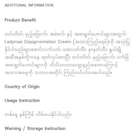
ADDITIONAL INFORMATION
Product Benefit
တင်းတိတ်၊ မှည့်ခြောက်၊ အမဲစက် နှင့် အမာရွတ်ဟောင်းများအတွက်
Ladymax Depigmentation Cream (အသားကြည်ခရမ်)ကို အသုံးပြု
နိုင်ပါသည်။ရှားစောင်းလက်ပတ်၊ ထောပတ်သီး၊ နာနတ်သီး၊ နွယ်ချို
အဆီအနှစ်တို့ကနေ ထုတ်လုပ်ထားပြီး တင်းတိတ်၊ မှည့်ခြောက်၊ ဝက်ခြံ
အမာရွတ်ဟောင်းများကို သိသိသာသာလျော့နည်းစေတာကြောင့်
အသားအရေကို သဘာဝအတိုင်း ကြည်လင်ဝင်းပစေပါသည်။
Country of Origin
Usage Instruction
တစ်နေ့ နှစ်ကြိမ် လိမ်းပေးနိုင်ပါသည်။
Warning / Storage Instruction