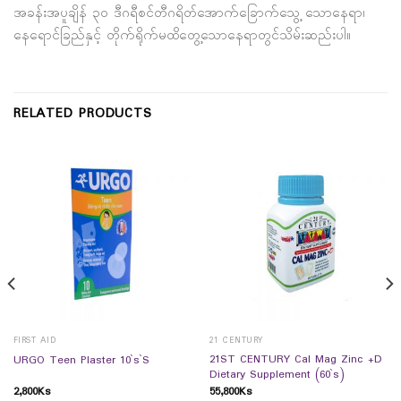
အခန်းအပူချိန် ၃၀ ဒီဂရီစင်တီဂရိတ်အောက်ခြောက်သွေ့ သောနေရာ၊
နေရောင်ခြည်နှင့် တိုက်ရိုက်မထိတွေ့သောနေရာတွင်သိမ်းဆည်းပါ။
RELATED PRODUCTS
FIRST AID
21 CENTURY
21ST CENTURY Cal Mag Zinc +D
URGO Teen Plaster 10`s`S
Dietary Supplement (60`s)
2,800
Ks
55,800
Ks