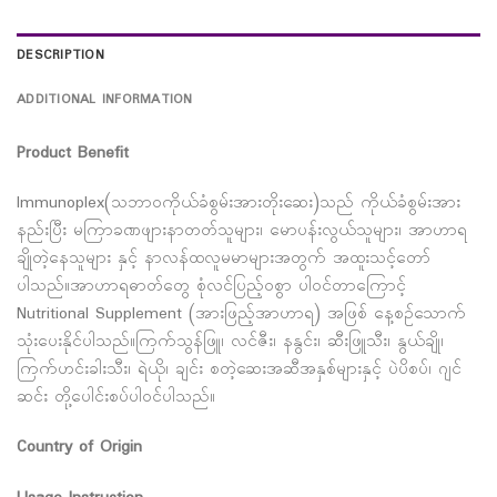
DESCRIPTION
ADDITIONAL INFORMATION
Product Benefit
Immunoplex(သဘာဝကိုယ်ခံစွမ်းအားတိုးဆေး)သည် ကိုယ်ခံစွမ်းအား
နည်းပြီး မကြာခဏဖျားနာတတ်သူများ၊ မောပန်းလွယ်သူများ၊ အာဟာရ
ချိုတဲ့နေသူများ နှင့် နာလန်ထလူမမာများအတွက် အထူးသင့်တော်
ပါသည်။အာဟာရဓာတ်တွေ စုံလင်ပြည့်ဝစွာ ပါဝင်တာကြောင့်
Nutritional Supplement (အားဖြည့်အာဟာရ) အဖြစ် နေ့စဉ်သောက်
သုံးပေးနိုင်ပါသည်။ကြက်သွန်ဖြူ၊ လင်ဇီး၊ နနွင်း၊ ဆီးဖြူသီး၊ နွယ်ချို၊
ကြက်ဟင်းခါးသီး၊ ရဲယို၊ ချင်း စတဲ့ဆေးအဆီအနှစ်များနှင့် ပဲပိစပ်၊ ဂျင်
ဆင်း တို့ပေါင်းစပ်ပါဝင်ပါသည်။
Country of Origin