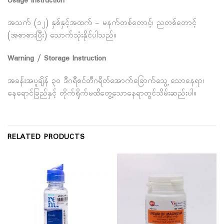
Usage Instruction
အသက် (၁၂) နှစ်နှင့်အထက် – မနက်တစ်တောင့်၊ ညတစ်တောင့်
(အစာစားပြီး) သောက်သုံးနိုင်ပါသည်။
Warning / Storage Instruction
အခန်းအပူချိန် ၃၀ ဒီဂရီစင်တီဂရိတ်အောက်ခြောက်သွေ့ သောနေရာ၊
နေရောင်ခြည်နှင့် တိုက်ရိုက်မထိတွေ့သောနေရာတွင်သိမ်းဆည်းပါ။
RELATED PRODUCTS