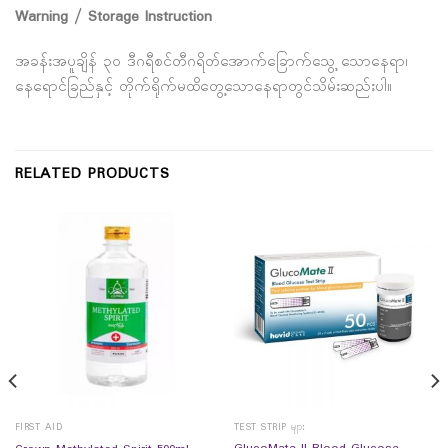
Warning / Storage Instruction
အခန်းအပူချိန် ၃၀ ဒီဂရီစင်တီဂရိတ်အောက်ခြောက်သွေ့ သောနေရာ၊
နေရောင်ခြည်နှင့် တိုက်ရိုက်မထိတွေ့သောနေရာတွင်သိမ်းဆည်းပါ။
RELATED PRODUCTS
FIRST AID
TEST STRIP များ