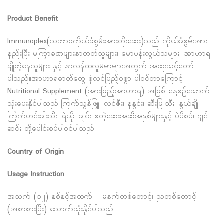
Product Benefit
Immunoplex(သဘာဝကိုယ်ခံစွမ်းအားတိုးဆေး)သည် ကိုယ်ခံစွမ်းအား
နည်းပြီး မကြာခဏဖျားနာတတ်သူများ၊ မောပန်းလွယ်သူများ၊ အာဟာရ
ချိုတဲ့နေသူများ နှင့် နာလန်ထလူမမာများအတွက် အထူးသင့်တော်
ပါသည်။အာဟာရဓာတ်တွေ စုံလင်ပြည့်ဝစွာ ပါဝင်တာကြောင့်
Nutritional Supplement (အားဖြည့်အာဟာရ) အဖြစ် နေ့စဉ်သောက်
သုံးပေးနိုင်ပါသည်။ကြက်သွန်ဖြူ၊ လင်ဇီး၊ နနွင်း၊ ဆီးဖြူသီး၊ နွယ်ချို၊
ကြက်ဟင်းခါးသီး၊ ရဲယို၊ ချင်း စတဲ့ဆေးအဆီအနှစ်များနှင့် ပဲပိစပ်၊ ဂျင်
ဆင်း တို့ပေါင်းစပ်ပါဝင်ပါသည်။
Country of Origin
Usage Instruction
အသက် (၁၂) နှစ်နှင့်အထက် – မနက်တစ်တောင့်၊ ညတစ်တောင့်
(အစာစားပြီး) သောက်သုံးနိုင်ပါသည်။