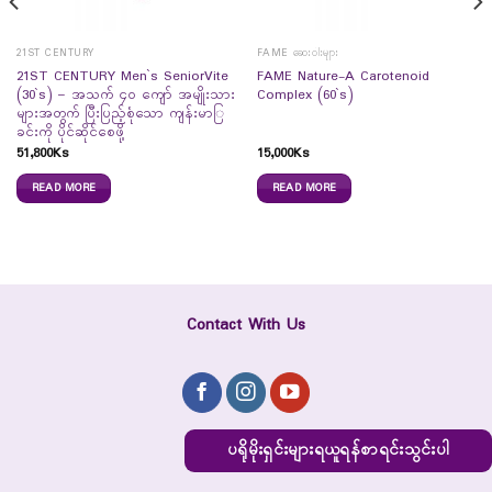
21ST CENTURY
FAME ဆေးဝါးများ
21ST CENTURY Men`s SeniorVite
FAME Nature-A Carotenoid
(30`s) – အသက် ၄၀ ကျော် အမျိုးသား
Complex (60`s)
များအတွက် ပြီးပြည့်စုံသော ကျန်းမာြ
ခင်းကို ပိုင်ဆိုင်စေဖို့
51,800
Ks
15,000
Ks
READ MORE
READ MORE
Contact With Us
ပရိုမိုးရှင်းများရယူရန်စာရင်းသွင်းပါ