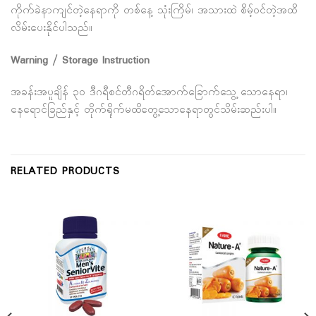
ကိုက်ခဲနာကျင်တဲ့နေရာကို တစ်နေ့ သုံးကြိမ်၊ အသားထဲ စိမ့်ဝင်တဲ့အထိ
လိမ်းပေးနိုင်ပါသည်။
Warning / Storage Instruction
အခန်းအပူချိန် ၃၀ ဒီဂရီစင်တီဂရိတ်အောက်ခြောက်သွေ့ သောနေရာ၊
နေရောင်ခြည်နှင့် တိုက်ရိုက်မထိတွေ့သောနေရာတွင်သိမ်းဆည်းပါ။
RELATED PRODUCTS