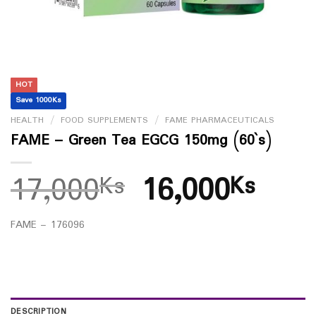
HOT
Save 1000Ks
HEALTH
/
FOOD SUPPLEMENTS
/
FAME PHARMACEUTICALS
FAME – Green Tea EGCG 150mg (60`s)
17,000
16,000
Ks
Ks
FAME – 176096
DESCRIPTION