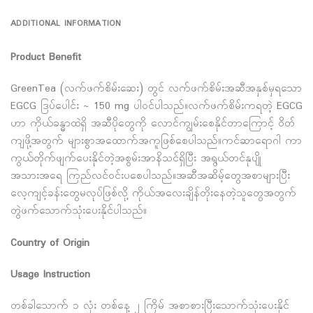
ADDITIONAL INFORMATION
Product Benefit
GreenTea (လက်ဖက်စိမ်းဆေး) တွင် လက်ဖက်စိမ်းအဆီအနှစ်မှရသော
EGCG ဒြပ်ပေါင်း ~ 150 mg ပါ၀င်ပါသည်။လက်ဖက်စိမ်းကရတဲ့ EGCG
ဟာ ကိုယ်ခန္ဓာထဲရှိ အဆီပိုတွေကို လောင်ကျွမ်းစေနိုင်တာကြောင့် ဝိတ်
ကျဖို့အတွက် များစွာအထောက်အကူဖြစ်စေပါသည်။ကင်ဆာရောဂါ ကာ
ကွယ်တိုက်ဖျက်ပေးနိုင်တဲ့အစွမ်းအာနိသင်ရှိပြီး အရွယ်တင်နုပျို
အသားအရေ ကြည်လင်ဝင်းပစေပါသည်။အဆီအဆိမ့်တွေအစာများပြီး
လေ့ကျင့်ခန်းတွေမလုပ်ဖြစ်လို့ ကိုယ်အလေးချိန်တိုးနေတဲ့သူတွေအတွက်
တွဲဖက်သောက်သုံးပေးနိုင်ပါသည်။
Country of Origin
Usage Instruction
တစ်ခါသောက် ၁ လုံး တစ်နေ့ ၂ ကြိမ် အစာစားပြီးသောက်သုံးပေးနိုင်