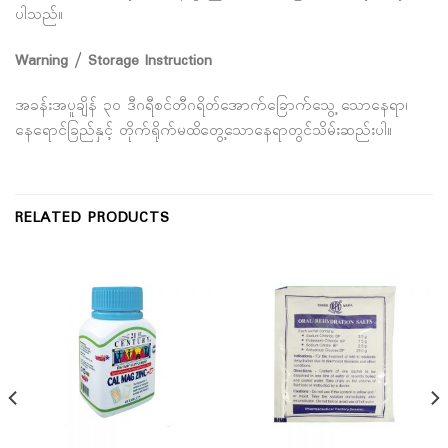
ပါသည်။
Warning / Storage Instruction
အခန်းအပူချိန် ၃၀ ဒီဂရီစင်တီဂရိတ်အောက်ခြောက်သွေ့ သောနေရာ၊
နေရောင်ခြည်နှင့် တိုက်ရိုက်မထိတွေ့သောနေရာတွင်သိမ်းဆည်းပါ။
RELATED PRODUCTS