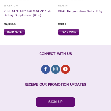
21 CENTURY
HEALTH
21ST CENTURY Cal Mag Zinc +D
ORAL Rehyadration Salts 27.9g
Dietary Supplement (60`s)
55,800
Ks
950
Ks
READ MORE
READ MORE
CONNECT WITH US
RECEIVE OUR PROMOTION UPDATES
SIGN UP