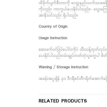
ထိခိုက်ပျက်စီးတာကို လျော့နည်းသက်သာစေနို
ကိုလည်း ကာကွယ်ပေးနိုင်ပါသည်။– သွေးကြောပ
အာနိသင်လည်း ရှိပါသည်။
Country of Origin
Usage Instruction
ဆေးဖက်ဝင်ဒြပ်ပေါင်းကိုပဲ သီးသန့်ထုတ်လုပ်
ပေးနိုင်ပါသည်။ဝမ်းချုပ်တတ်တဲ့သူတွေပါ စိ
Warning / Storage Instruction
အခန်းအပူချိန် ၃၀ ဒီဂရီစင်တီဂရိတ်အောက်ခ
RELATED PRODUCTS