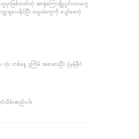
ွေမှာဖြစ်တတ်တဲ့ အာရုံကြောချို့ယွင်းတာတွေ
ျပေးနိုင်ပြီး သွေးခဲတွေကို ပျော်စေတဲ့
 တစ်နေ့ ၃ကြိမ် အစာစားပြီး ပုံမှန်မှီဝဲ
ွင်သိမ်းဆည်းပါ။