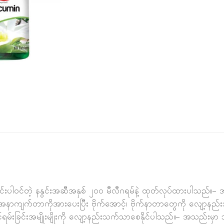
ါင်းပါဝင်တဲ့ နနွင်းအဆီအနှစ် ၂၀၀ မီလီဂရမ်နဲ့ ထုတ်လုပ်ထားပါသည်။– 
်အနာကျက်တာကိုအားပေးပြီး ဗိုက်အောင့်၊ ဗိုက်နာတာတွေကို လျော့န
မ်းခြင်းအမျိုးမျိုးကို လျော့နည်းသက်သာစေနိုင်ပါသည်။– အသည်းမှာ