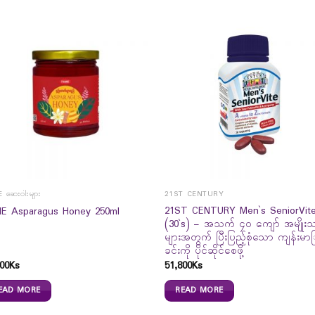
 ဆေးဝါးများ
21ST CENTURY
21ST CENTURY Men`s SeniorVit
E Asparagus Honey 250ml
(30`s) – အသက် ၄၀ ကျော် အမျိုးသ
များအတွက် ပြီးပြည့်စုံသော ကျန်းမာ
ခင်းကို ပိုင်ဆိုင်စေဖို့
00
Ks
51,800
Ks
EAD MORE
READ MORE