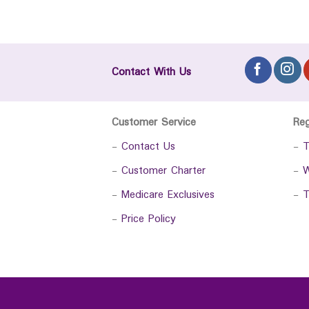
Contact With Us
Customer Service
Re
-
Contact Us
-
T
-
Customer Charter
-
W
-
Medicare Exclusives
-
T
-
Price Policy