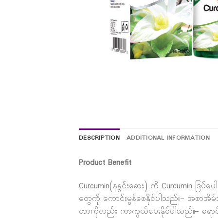
DESCRIPTION
ADDITIONAL INFORMATION
Product Benefit
Curcumin(နနွင်းဆေး) ကို Curcumin ဒြပ်ပေ
တွေကို ကောင်းမွန်စေနိုင်ပါသည်။– အစာအိမ
တာကိုလည်း ကာကွယ်ပေးနိုင်ပါသည်။– ရောင်ရ