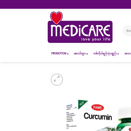
Skip
to
content
Sear
for:
PROMOTION
ဆေး၀ါးများ
တစ်ကိုယ်ရည်သုံးပစ္စည်း
အသားအ