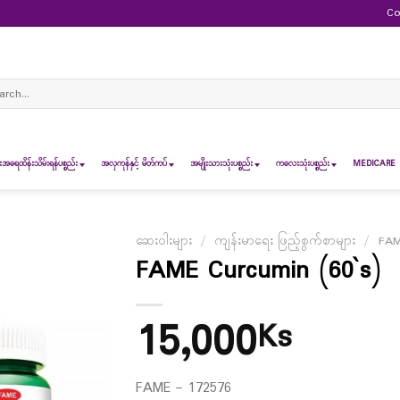
Co
ch
ရေထိန်းသိမ်းရန်ပစ္စည်း
အလှကုန်နှင့် မိတ်ကပ်
အမျိုးသားသုံးပစ္စည်း
ကလေးသုံးပစ္စည်း
MEDICARE 
ဆေးဝါးများ
/
ကျန်းမာရေး ဖြည့်စွက်စာများ
/
FAM
FAME Curcumin (60`s)
15,000
Ks
FAME – 172576