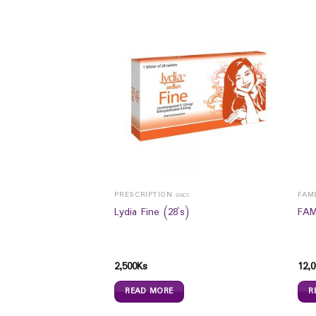
PRESCRIPTION ဆေး
FAME
Lydia Fine (28`s)
FAM
en Natural
s)
2,500
Ks
12,0
READ MORE
R
0
Ks