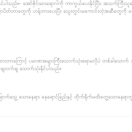
င်ပါသည်။– အော်ဇိုင်းမားရောဂါကို ကာကွယ်ပေးနိုင်ပြီး၊ အသက်ကြီးသူတ
ိတ်တာတွေကို ဟန့်တားပေးပြီး သွေးတွင်းမကောင်းတဲ့အဆီတွေကို လျော့ခ
ထားတာကြောင့် ပမာဏအများကြီးသောက်သုံးစရာမလိုပဲ တစ်ခါသောက် ၁ လုံး
တ်ချလက်ချ သောက်သုံးနိုင်ပါသည်။
ြောက်သွေ့ သောနေရာ၊ နေရောင်ခြည်နှင့် တိုက်ရိုက်မထိတွေ့သောနေရာတ