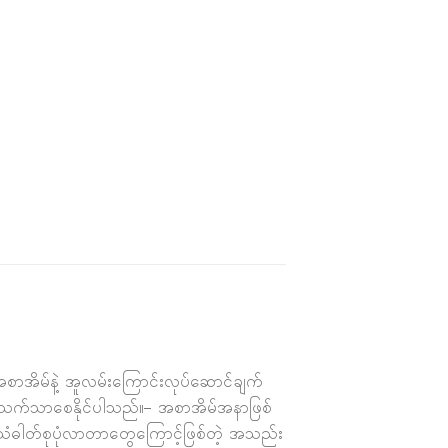
အစာအိမ်နဲ့ အူလမ်းကြောင်းလုပ်ဆောင်ချက်
ည်းသက်သာစေနိုင်ပါသည်။– အစာအိမ်အနာဖြစ်
 သံဓါတ်စုပုံလာတာတွေကြောင့်ဖြစ်တဲ့ အသည်း