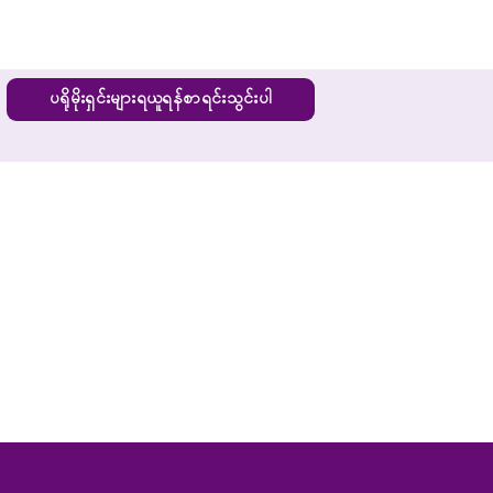
ပရိုမိုးရှင်းများရယူရန်စာရင်းသွင်းပါ