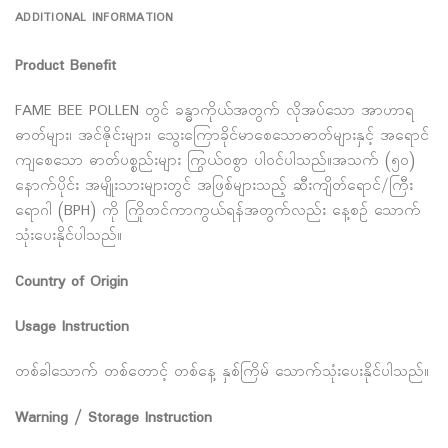
ADDITIONAL INFORMATION
Product Benefit
FAME BEE POLLEN တွင် ခန္ဓာကိုယ်အတွက် လိုအပ်သော အာဟာရ
ဓာတ်များ၊ အင်ဇိုင်းများ၊ သွေးကြောခိုင်မာစေ‌သောဓာတ်များနှင့် အရောင်
ကျစေသော ဓာတ်ပစ္စည်းများ ကြွယ်၀စွာ ပါ၀င်ပါသည်။အသက် (၅၀)
နောက်ပိုင်း အမျိုးသားများတွင် အဖြစ်များသည့် ဆီးကျိတ်ရောင်/ကြီး
ရောဂါ (BPH) ကို ကြိုတင်ကာကွယ်ရန်အတွက်လည်း နေ့စဉ် သောက်
သုံးပေးနိုင်ပါသည်။
Country of Origin
Usage Instruction
တစ်ခါသောက် တစ်တောင့် တစ်နေ့ နှစ်ကြိမ် သောက်သုံးပေးနိုင်ပါသည်။
Warning / Storage Instruction