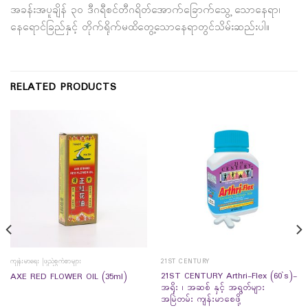
အခန်းအပူချိန် ၃၀ ဒီဂရီစင်တီဂရိတ်အောက်ခြောက်သွေ့ သောနေရာ၊
နေရောင်ခြည်နှင့် တိုက်ရိုက်မထိတွေ့သောနေရာတွင်သိမ်းဆည်းပါ။
RELATED PRODUCTS
ကျန်းမာရေး ဖြည့်စွက်စာများ
21ST CENTURY
21ST CENTURY Arthri-Flex (60`s)-
AXE RED FLOWER OIL (35ml)
အရိုး ၊ အဆစ် နှင့် အရွတ်များ
အမြဲတမ်း ကျန်းမာစေဖို့