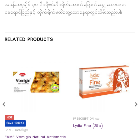
အခန်းအပူချိန် ၃၀ ဒီဂရီစင်တီဂရိတ်အောက်ခြောက်သွေ့ သောနေရာ၊
နေရောင်ခြည်နှင့် တိုက်ရိုက်မထိတွေ့သောနေရာတွင်သိမ်းဆည်းပါ။
RELATED PRODUCTS
HOT
PRESCRIPTION ဆေး
Save 1000Ks
Lydia Fine (28`s)
FAME ဆေးဝါးများ
FAME Vomigin Natural Antiemetic