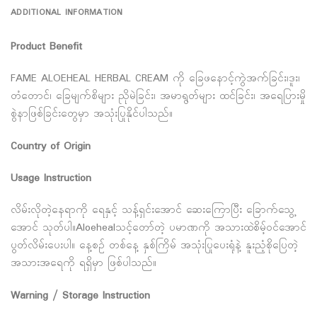
ADDITIONAL INFORMATION
Product Benefit
FAME ALOEHEAL HERBAL CREAM ကို ခြေဖနောင့်ကွဲအက်ခြင်း၊ဒူး၊
တံတောင်၊ ခြေမျက်စိများ ညိုမဲခြင်း၊ အမာရွတ်များ ထင်ခြင်း၊ အရေပြားမှို
စွဲနာဖြစ်ခြင်းတွေမှာ အသုံးပြုနိုင်ပါသည်။
Country of Origin
Usage Instruction
လိမ်းလိုတဲ့နေရာကို ရေနှင့် သန့်ရှင်းအောင် ဆေးကြောပြီး ခြောက်သွေ့
အောင် သုတ်ပါ။Aloehealသင့်တော်တဲ့ ပမာဏကို အသားထဲစိမ့်ဝင်အောင်
ပွတ်လိမ်းပေးပါ။ နေ့စဉ် တစ်နေ့ နှစ်ကြိမ် အသုံးပြုပေးရုံနဲ့ နူးညံ့စိုပြေတဲ့
အသားအရေကို ရရှိမှာ ဖြစ်ပါသည်။
Warning / Storage Instruction