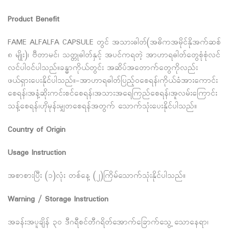
Product Benefit
FAME ALFALFA CAPSULE တွင် အသားဓါတ်(အဓိကအမိုင်နိုအက်ဆစ်
၈ မျိုး)၊ ဗီတာမင်၊ သတ္တုဓါတ်နှင့် အပင်ကရတဲ့ အာဟာရဓါတ်တွေစုံစုံလင်
လင်ပါဝင်ပါသည်။ခန္ဓာကိုယ်တွင်း အဆိပ်အတောက်တွေကိုလည်း
ဖယ်ရှားပေးနိုင်ပါသည်။-အာဟာရဓါတ်ပြည့်ဝစေရန်၊ကိုယ်ခံအားကောင်း
စေရန်၊အနံ့ဆိုးကင်းစင်စေရန်၊အသားအရေကြည်စေရန်၊အူလမ်းကြောင်း
သန့်စေရန်၊ဟိုမုန်းမျှတစေရန်အတွက် သောက်သုံးပေးနိုင်ပါသည်။
Country of Origin
Usage Instruction
အစာစားပြီး (၁)လုံး တစ်နေ့ (၂)ကြိမ်သောက်သုံးနိုင်ပါသည်။
Warning / Storage Instruction
အခန်းအပူချိန် ၃၀ ဒီဂရီစင်တီဂရိတ်အောက်ခြောက်သွေ့ သောနေရာ၊