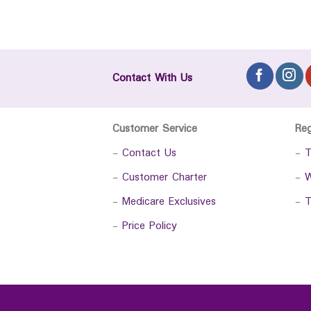
Contact With Us
Customer Service
Re
-
Contact Us
-
T
-
Customer Charter
-
W
-
Medicare Exclusives
-
T
-
Price Policy