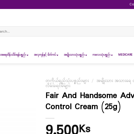
Co
ch
ရေထိန်းသိမ်းရန်ပစ္စည်း
အလှကုန်နှင့် မိတ်ကပ်
အမျိုးသားသုံးပစ္စည်း
ကလေးသုံးပစ္စည်း
MEDICARE 
တကိုယ်ရည်သုံးပစ္စည်းများ
/
အမျိုးသား အသားရေ ထိန
လိမ်းခရင်မ်များ
Fair And Handsome Adva
Control Cream (25g)
9,500
Ks