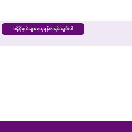
ပရိုမိုးရှင်းများရယူရန်စာရင်းသွင်းပါ