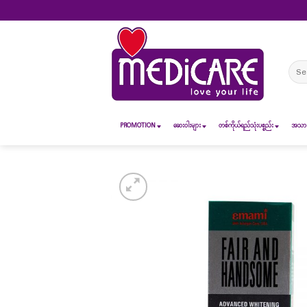
Skip
to
content
Sear
for:
PROMOTION
ဆေး၀ါးများ
တစ်ကိုယ်ရည်သုံးပစ္စည်း
အသားအ