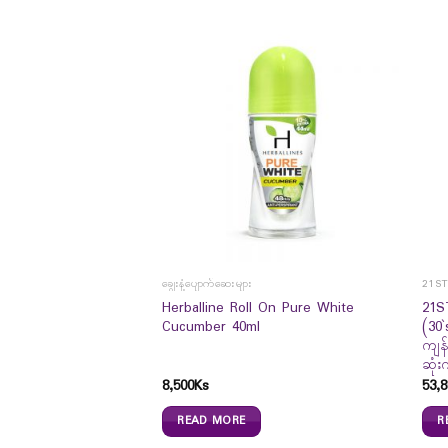
ချွေးနံ့ပျောက်ဆေးများ
21S
 Liquid 250ml – သန့်
Herballine Roll On Pure White
21S
ိုးသတ် ဆေး
Cucumber 40ml
(30`
ကျန
ဆုံး
8,500
Ks
53,8
READ MORE
R